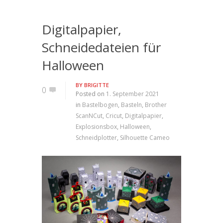
Digitalpapier,
Schneidedateien für
Halloween
BY
BRIGITTE
0
Posted on
1. September 2021
in
Bastelbogen
,
Basteln
,
Brother
ScanNCut
,
Cricut
,
Digitalpapier
,
Explosionsbox
,
Halloween
,
Schneidplotter
,
Silhouette Cameo