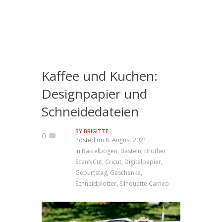
Kaffee und Kuchen:
Designpapier und
Schneidedateien
BY
BRIGITTE
0
Posted on
8. August 2021
in
Bastelbogen
,
Basteln
,
Brother
ScanNCut
,
Cricut
,
Digitalpapier
,
Geburtstag
,
Geschenke
,
Schneidplotter
,
Silhouette Cameo