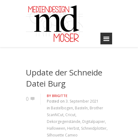
Update der Schneide
Datei Burg
BY
BRIGITTE
0
Posted on
3. September 2021
in
Bastelbogen
,
Basteln
,
Brother
ScanNCut
,
Cricut
,
Dekorgegenstände
,
Digitalpapier
,
Halloween
,
Herbst
,
Schneidplotter
,
Silhouette Cameo