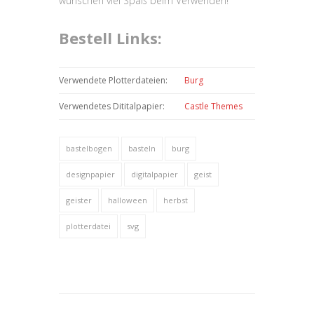
wünschen viel Spaß beim Verwenden!
Bestell Links:
Verwendete Plotterdateien:
Burg
Verwendetes Dititalpapier:
Castle Themes
bastelbogen
basteln
burg
designpapier
digitalpapier
geist
geister
halloween
herbst
plotterdatei
svg