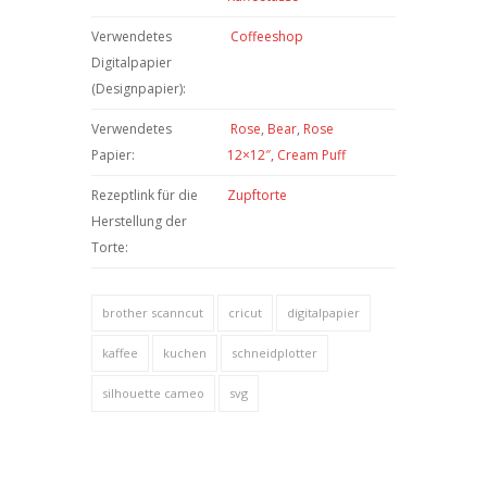
Verwendetes
Coffeeshop
Digitalpapier
(Designpapier):
Verwendetes
Rose
,
Bear
,
Rose
Papier:
12×12″,
Cream Puff
Rezeptlink für die
Zupftorte
Herstellung der
Torte:
brother scanncut
cricut
digitalpapier
kaffee
kuchen
schneidplotter
silhouette cameo
svg