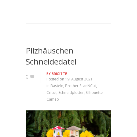
Pilzhäuschen
Schneidedatei
BY
BRIGITTE
0
Posted on
19. August 2021
in
Basteln
,
Brother ScanNCut
,
Cricut
,
Schneidplotter
,
Silhouette
Cameo