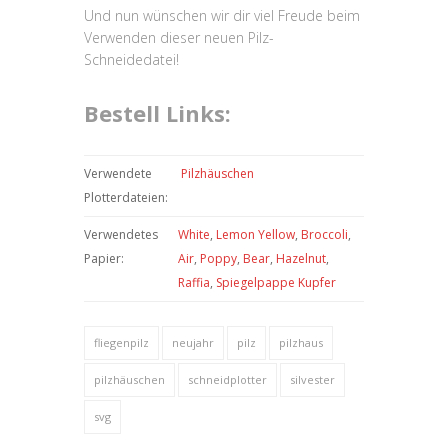
Und nun wünschen wir dir viel Freude beim
Verwenden dieser neuen Pilz-
Schneidedatei!
Bestell Links:
Verwendete
Pilzhäuschen
Plotterdateien:
Verwendetes
White
,
Lemon Yellow
,
Broccoli
,
Papier:
Air
,
Poppy
,
Bear
,
Hazelnut
,
Raffia
,
Spiegelpappe Kupfer
fliegenpilz
neujahr
pilz
pilzhaus
pilzhäuschen
schneidplotter
silvester
svg