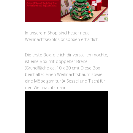
In unserem Shop sind heuer neue
Weihnachtsexplosionsboxen erhältlich.
Die erste Box, die ich dir vorstellen möchte,
ist eine Box mit doppelter Breite
(Grundfläche ca. 10 x 20 cm). Diese Box
beinhaltet einen Weihnachtsbaum sowie
eine Möbelgarnitur (= Sessel und Tisch) für
den Weihnachtsmann.