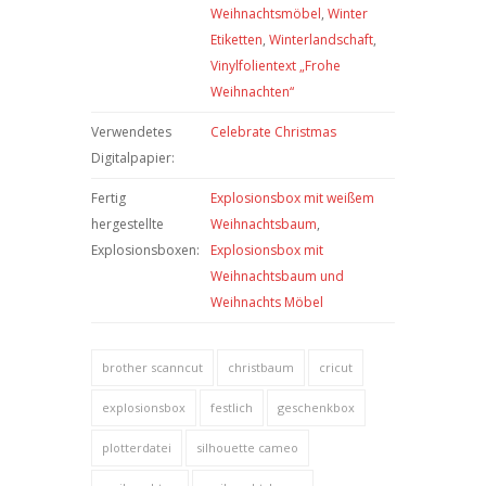
Weihnachtsmöbel
,
Winter
Etiketten
,
Winterlandschaft
,
Vinylfolientext „Frohe
Weihnachten“
Verwendetes
Celebrate Christmas
Digitalpapier:
Fertig
Explosionsbox mit weißem
hergestellte
Weihnachtsbaum
,
Explosionsboxen:
Explosionsbox mit
Weihnachtsbaum und
Weihnachts Möbel
brother scanncut
christbaum
cricut
explosionsbox
festlich
geschenkbox
plotterdatei
silhouette cameo