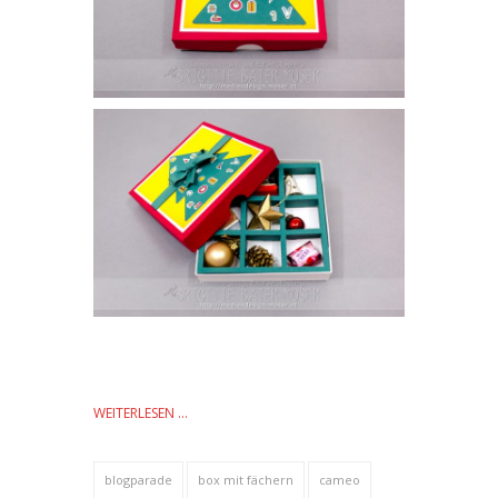
WEITERLESEN …
blogparade
box mit fächern
cameo