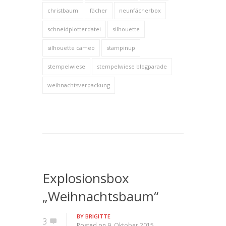
christbaum
fächer
neunfächerbox
schneidplotterdatei
silhouette
silhouette cameo
stampinup
stempelwiese
stempelwiese blogparade
weihnachtsverpackung
Explosionsbox
„Weihnachtsbaum“
BY
BRIGITTE
3
Posted on
9. Oktober 2015