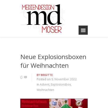
Neue Explosionsboxen
für Weihnachten
BY
BRIGITTE
0
Posted on
9. November 2022
in
Advent
,
Explosionsbox
,
Weihnachten