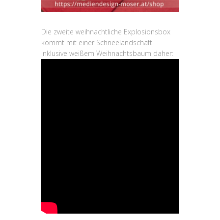
Die zweite weihnachtliche Explosionsbox
kommt mit einer Schneelandschaft
inklusive weißem Weihnachtsbaum daher: