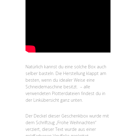
Natürlich kannst du eine solche Box auch
selber basteln. Die Herstellung klappt am
besten, wenn du idealer Weise eine
Schneidemaschine besitzt. – alle
verwendeten Plotterdateien findest du in
der Linkübersicht ganz unten.
Der Deckel dieser Geschenkbox wurde mit
dem Schriftzug „Frohe Weihnachten“
verziert, dieser Text wurde aus einer
goldfarbenen Vinylfolie geplottet.