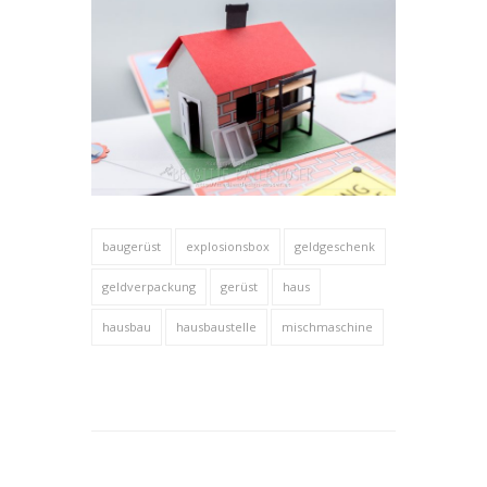
baugerüst
explosionsbox
geldgeschenk
geldverpackung
gerüst
haus
hausbau
hausbaustelle
mischmaschine