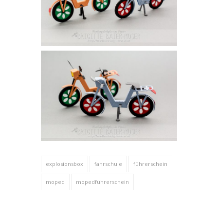
explosionsbox
fahrschule
führerschein
moped
mopedführerschein