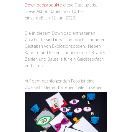
Downloadprodukte
diese Datei gratis.
Diese Aktion dauert von 10. bis
einschließlich 12. Juni 2020.
Die in diesem Download enthaltenen
Zuschnitte sind ideal zum noch schöneren
Gestalten von Explosionsboxen. Neben
Kanten- und Eckenschonern sind z.B. auch
Zahlen und Bauteile für ein Geldsteckfach
enthalten.
Auf dem nachfolgenden Foto ist eine
Übersicht der enthaltenen Teile zu sehen: