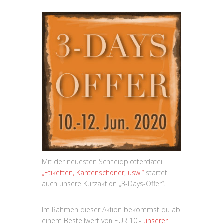
Mit der neuesten Schneidplotterdatei
„Etiketten, Kantenschoner, usw.“
startet
auch unsere Kurzaktion „3-Days-Offer“.
Im Rahmen dieser Aktion bekommst du ab
einem Bestellwert von EUR 10,-
unserer