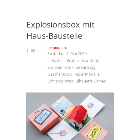
Explosionsbox mit
Haus-Baustelle
BY
BRIGITTE
1
Posted on
7. Mai 2020
in
Basteln
,
Brother ScanNCut
,
Explosionsbox
,
Geburtstag
,
Geschenkbox
,
Papiermodelle
,
Schneidplotter
,
Silhouette Cameo