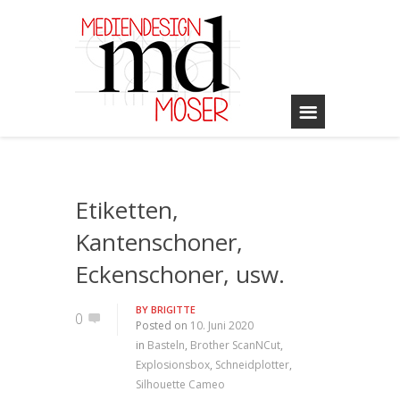
Etiketten,
Kantenschoner,
Eckenschoner, usw.
BY
BRIGITTE
0
Posted on
10. Juni 2020
in
Basteln
,
Brother ScanNCut
,
Explosionsbox
,
Schneidplotter
,
Silhouette Cameo