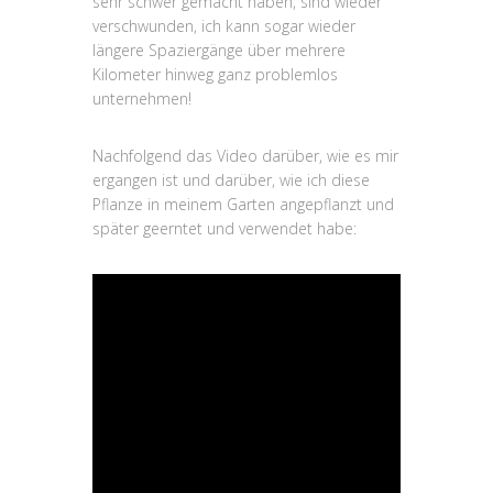
sehr schwer gemacht haben, sind wieder
verschwunden, ich kann sogar wieder
längere Spaziergänge über mehrere
Kilometer hinweg ganz problemlos
unternehmen!
Nachfolgend das Video darüber, wie es mir
ergangen ist und darüber, wie ich diese
Pflanze in meinem Garten angepflanzt und
später geerntet und verwendet habe: