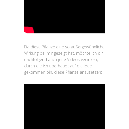
Da diese Pflanze eine so außergewöhnliche
Wirkung bei mir gezeigt hat, möchte ich dir
nachfolgend auch jene Videos verlinken,
durch die ich überhaupt auf die Idee
gekommen bin, diese Pflanze anzusetzen: