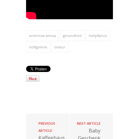
artemisia annua
gesundheit
heilpflanze
hüftgelenk
tinktur
PREVIOUS
NEXT ARTICLE
Baby
ARTICLE
Kaffeehaus
Geschenk