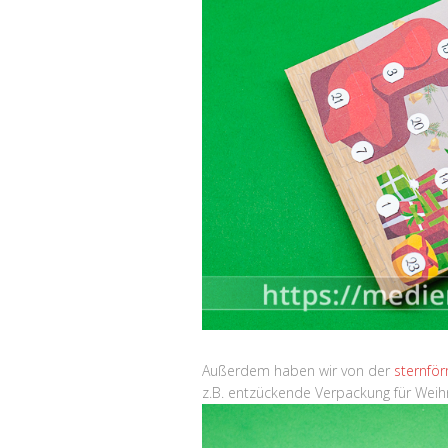
Außerdem haben wir von der
sternfö
z.B. entzückende Verpackung für Wei