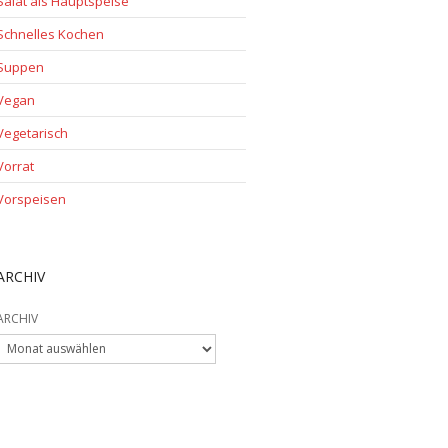
Salat als Hauptspeise
Schnelles Kochen
Suppen
Vegan
Vegetarisch
Vorrat
Vorspeisen
ARCHIV
ARCHIV