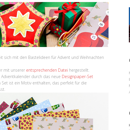
Zeit sich mit den Bastelideen für Advent und Weihnachten
er mit unserer
entsprechenden Datei
hergestellt.
Adventkalender durch das neue
Designpaper-Set
 Set ist ein Motiv enthalten, das perfekt für die
st.