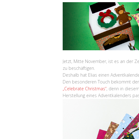
Jetzt, Mitte November, ist es an der 
zu beschäftigen.
Deshalb hat Elias einen Adventkalend
Den besonderen Touch bekommt der 
„Celebrate Christmas“
, denn in diesem
Herstellung eines Adventkalenders pas