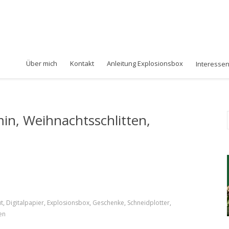
Über mich
Kontakt
Anleitung Explosionsbox
Interesse
in, Weihnachtsschlitten,
ut
,
Digitalpapier
,
Explosionsbox
,
Geschenke
,
Schneidplotter
,
en