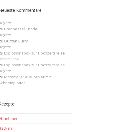
Neueste Kommentare
brigitte
zu
Brennessel Knödel
brigitte
zu
Quitten Curry
brigitte
zu
Explosionsbox zur Hochzeitsreise
Barbara Friedl
zu
Explosionsbox zur Hochzeitsreise
brigitte
zu
Motorroller aus Papier mit
Schneidplotter
Rezepte:
Abnehmen
Backen