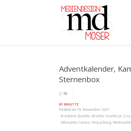
Adventkalender, Kam
Sternenbox
0
BY
BRIGITTE
Posted on
18. November 2021
in
Advent
,
Basteln
,
Brother ScanNCut
,
Cric
Silhouette Cameo
,
Verpackung
,
Weihnacht