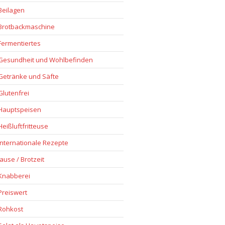
Beilagen
Brotbackmaschine
Fermentiertes
Gesundheit und Wohlbefinden
Getränke und Säfte
Glutenfrei
Hauptspeisen
Heißluftfritteuse
Internationale Rezepte
Jause / Brotzeit
Knabberei
Preiswert
Rohkost