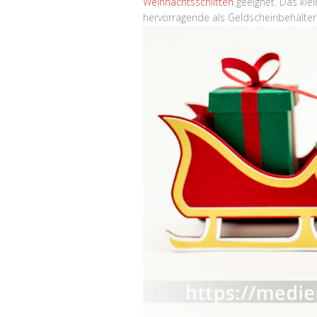
Weihnachtsschlitten
geeignet. Das klei
hervorragende als Geldscheinbehälter