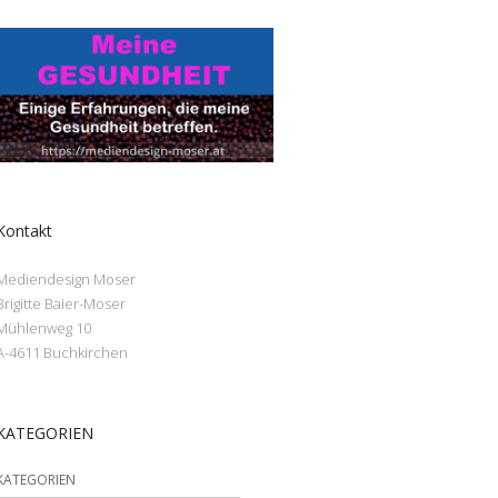
Kontakt
Mediendesign Moser
Brigitte Baier-Moser
Mühlenweg 10
A-4611 Buchkirchen
KATEGORIEN
KATEGORIEN