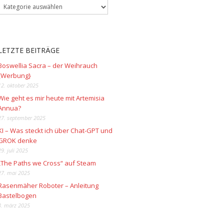
LETZTE BEITRÄGE
Boswellia Sacra – der Weihrauch
{Werbung}
12. oktober 2025
Wie geht es mir heute mit Artemisia
Annua?
27. september 2025
KI – Was steckt ich über Chat-GPT und
GROK denke
29. juli 2025
„The Paths we Cross“ auf Steam
27. mai 2025
Rasenmäher Roboter – Anleitung
Bastelbogen
3. märz 2025