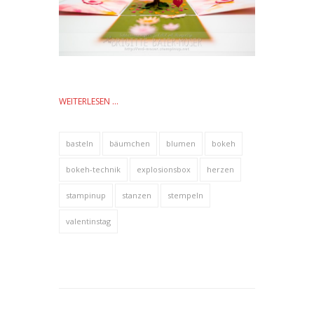
WEITERLESEN …
basteln
bäumchen
blumen
bokeh
bokeh-technik
explosionsbox
herzen
stampinup
stanzen
stempeln
valentinstag