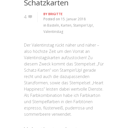
Schatzkarten
BY
BRIGITTE
4
Posted on
15. Januar 2018
in
Basteln
,
Karten
,
Stampin'Up!
,
Valentinstag
Der Valentinstag rückt näher und näher –
also höchste Zeit um den Vorrat an
Valentinstagskarten aufzustocken! Zu
diesem Zweck kommt das Stempelset „Für
Schatz-Karten“ von Stampin’Up! gerade
recht und auch die dazupassenden
Stanzformen, sowie das Stempelset „Heart
Happiness“ leisten dabei wertvolle Dienste.
Als Farbkombination habe ich Farbkarton
und Stempelfarben in den Farbtönen
espresso, flüsterweiß, puderrosa und
sommerbeere verwendet.