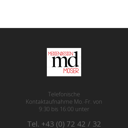
Telefonische
Kontaktaufnahme Mo.-Fr. von
9:30 bis 16:00 unter
Tel. +43 (0) 72 42 / 32