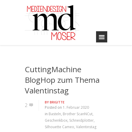
CuttingMachine
BlogHop zum Thema
Valentinstag
BY
BRIGITTE
2
Posted on
1. Februar 2020
in
Basteln
,
Brother ScanNCut
,
Geschenkbox
,
Schneidplotter
,
Silhouette Cameo
,
Valentinstag