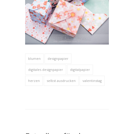
blumen
designpapier
digitales designpapier
digitalpapier
herzen
selbst ausdrucken
valentinstag