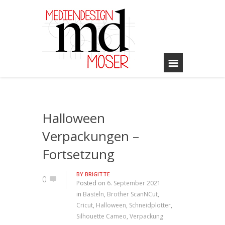
Halloween
Verpackungen –
Fortsetzung
BY
BRIGITTE
0
Posted on
6. September 2021
in
Basteln
,
Brother ScanNCut
,
Cricut
,
Halloween
,
Schneidplotter
,
Silhouette Cameo
,
Verpackung