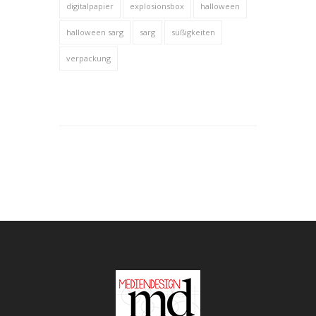
digitalpapier
explosionsbox
halloween
halloween sarg
sarg
süßigkeiten
verpackung