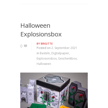
Halloween
Explosionsbox
BY
BRIGITTE
0
Posted on
2. September 2021
in
Basteln
,
Digitalpapier
,
Explosionsbox
,
Geschenkbox
,
Halloween