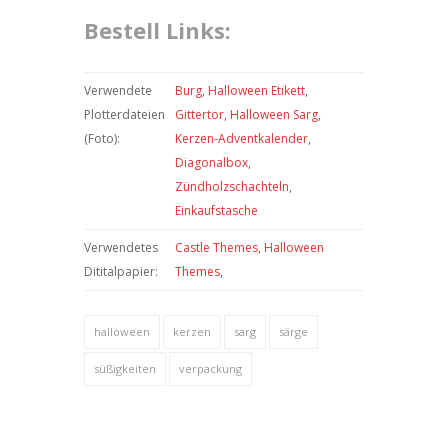
Bestell Links:
Verwendete
Burg
,
Halloween Etikett
,
Plotterdateien
Gittertor
,
Halloween Sarg
,
(Foto):
Kerzen-Adventkalender
,
Diagonalbox
,
Zündholzschachteln
,
Einkaufstasche
Verwendetes
Castle Themes
,
Halloween
Dititalpapier:
Themes
,
halloween
kerzen
sarg
särge
süßigkeiten
verpackung