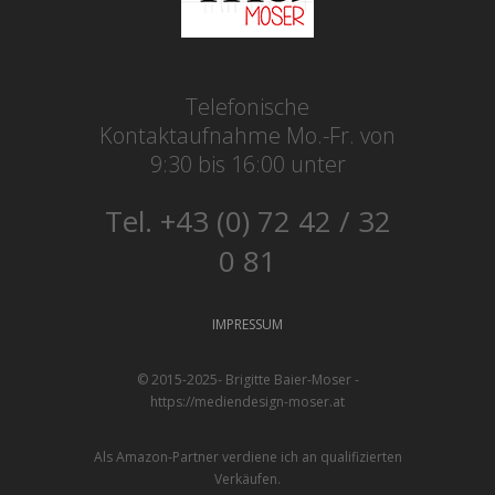
Telefonische
Kontaktaufnahme Mo.-Fr. von
9:30 bis 16:00 unter
Tel. +43 (0) 72 42 / 32
0 81
IMPRESSUM
© 2015-2025- Brigitte Baier-Moser -
https://mediendesign-moser.at
Als Amazon-Partner verdiene ich an qualifizierten
Verkäufen.