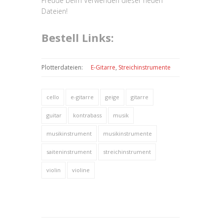
Freude beim Verwenden dieser neuen
Dateien!
Bestell Links:
Plotterdateien:
E-Gitarre
,
Streichinstrumente
cello
e-gitarre
geige
gitarre
guitar
kontrabass
musik
musikinstrument
musikinstrumente
saiteninstrument
streichinstrument
violin
violine