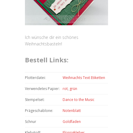
Ich wünsche dir ein schönes
Weihnachtsbasteln!
Bestell Links:
Plotterdatei:
Weihnachts Text Etiketten
Verwendetes Papier:
rot
,
grün
Stempelset:
Dance to the Music
Prägeschablone:
Notenblatt
Schnur
Goldfaden
Klebstoff:
Flüssigkleber