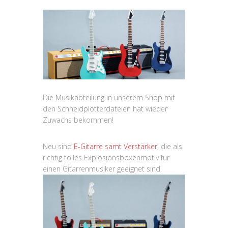
Die Musikabteilung in unserem Shop mit
den Schneidplotterdateien hat wieder
Zuwachs bekommen!
Neu sind
E-Gitarre samt Verstärker
, die als
richtig tolles Explosionsboxenmotiv für
einen Gitarrenmusiker geeignet sind.