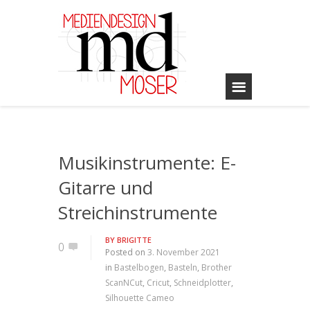
Musikinstrumente: E-
Gitarre und
Streichinstrumente
BY
BRIGITTE
0
Posted on
3. November 2021
in
Bastelbogen
,
Basteln
,
Brother
ScanNCut
,
Cricut
,
Schneidplotter
,
Silhouette Cameo