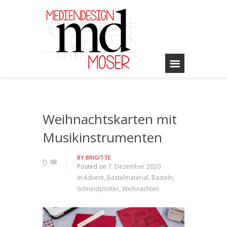
Weihnachtskarten mit
Musikinstrumenten
BY
BRIGITTE
0
Posted on
7. Dezember 2020
in
Advent
,
Bastelmaterial
,
Basteln
,
Schneidplotter
,
Weihnachten