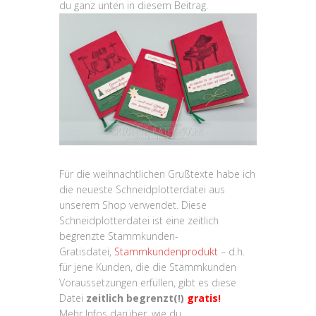
du ganz unten in diesem Beitrag.
Für die weihnachtlichen Grußtexte habe ich
die neueste Schneidplotterdatei aus
unserem Shop verwendet. Diese
Schneidplotterdatei ist eine zeitlich
begrenzte Stammkunden-
Gratisdatei,
Stammkundenprodukt
– d.h.
für jene Kunden, die die Stammkunden
Voraussetzungen erfüllen, gibt es diese
Datei
zeitlich begrenzt(!)
gratis!
Mehr Infos darüber, wie du