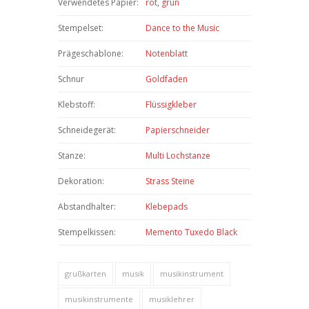
Verwendetes Papier:
rot
,
grün
Stempelset:
Dance to the Music
Prägeschablone:
Notenblatt
Schnur
Goldfaden
Klebstoff:
Flüssigkleber
Schneidegerät:
Papierschneider
Stanze:
Multi Lochstanze
Dekoration:
Strass Steine
Abstandhalter:
Klebepads
Stempelkissen:
Memento Tuxedo Black
grußkarten
musik
musikinstrument
musikinstrumente
musiklehrer