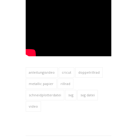
anleitungsvideo
cricut
doppelrillrad
metallic papier
rillrad
schneidplotterdatei
svg
svg datei
video