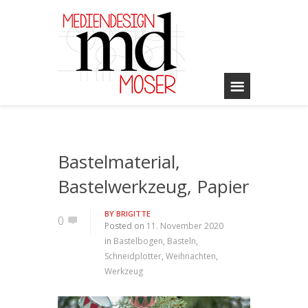
Bastelmaterial,
Bastelwerkzeug, Papier
BY
BRIGITTE
0
Posted on
11. November 2020
in
Bastelbogen
,
Basteln
,
Schneidplotter
,
Weihnachten
,
Werkzeug