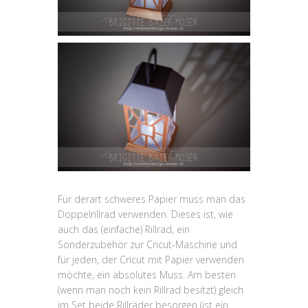
Für derart schweres Papier muss man das
Doppelrillrad verwenden. Dieses ist, wie
auch das (einfache) Rillrad, ein
Sonderzubehör zur Cricut-Maschine und
für jeden, der Cricut mit Papier verwenden
möchte, ein absolutes Muss. Am besten
(wenn man noch kein Rillrad besitzt) gleich
im Set beide Rillräder besorgen (ist ein