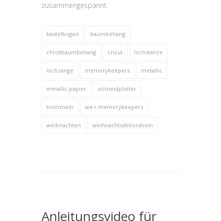
zusammengespannt.
bastelbogen
baumbehang
christbaumbehang
cricut
lochstanze
lochzange
memorykeepers
metallic
metallic papier
schneidplotter
trommeln
we r memorykeepers
weihnachten
weihnachtsdekoratioin
Anleitungsvideo für