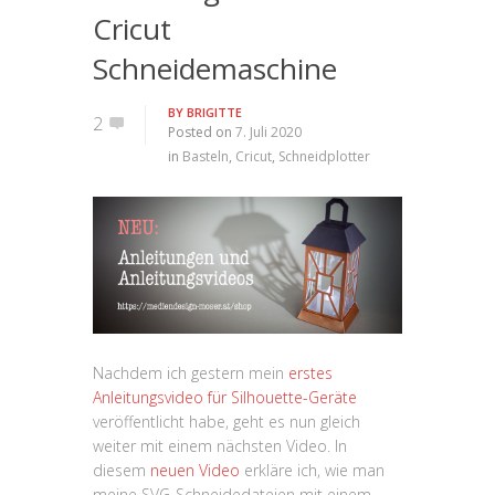
Cricut
Schneidemaschine
BY
BRIGITTE
2
Posted on
7. Juli 2020
in
Basteln
,
Cricut
,
Schneidplotter
Nachdem ich gestern mein
erstes
Anleitungsvideo für Silhouette-Geräte
veröffentlicht habe, geht es nun gleich
weiter mit einem nächsten Video. In
diesem
neuen Video
erkläre ich, wie man
meine SVG-Schneidedateien mit einem