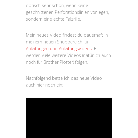
optisch sehr schön, wenn keine
geschnittenen Perforationslinien vorliegen,
sondern eine echte Falzrille.
Mein neues Video findest du dauerhaft in
meinem neuen Shopbereich für
Anleitungen und Anleitungsvideos
. Es
werden viele weitere Videos (natürlich auch
noch für Brother Plotter) folgen.
Nachfolgend bette ich das neue Video
auch hier noch ein: