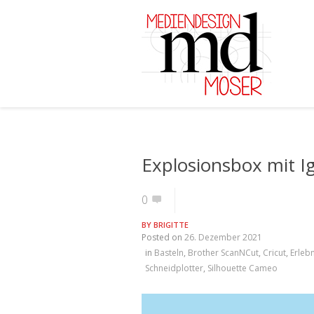
Explosionsbox mit I
0
BY
BRIGITTE
Posted on
26. Dezember 2021
in
Basteln
,
Brother ScanNCut
,
Cricut
,
Erlebn
Schneidplotter
,
Silhouette Cameo