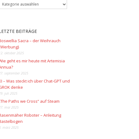
LETZTE BEITRÄGE
Boswellia Sacra – der Weihrauch
{Werbung}
12. oktober 2025
Wie geht es mir heute mit Artemisia
Annua?
27. september 2025
KI – Was steckt ich über Chat-GPT und
GROK denke
29. juli 2025
„The Paths we Cross“ auf Steam
27. mai 2025
Rasenmäher Roboter – Anleitung
Bastelbogen
3. märz 2025