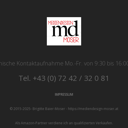
nische Kontaktaufnahme Mo.-Fr. von 9:30 bis 16:0
Tel. +43 (0) 72 42 / 32 0 81
IMPRESSUM
© 2015-2025- Brigitte Baier-Moser - https://mediendesign-moser.at
Als Amazon-Partner verdiene ich an qualifizierten Verkäufen.