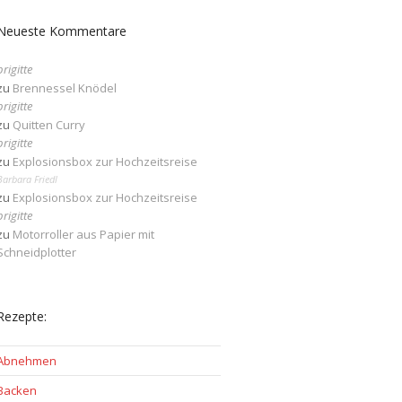
Neueste Kommentare
brigitte
zu
Brennessel Knödel
brigitte
zu
Quitten Curry
brigitte
zu
Explosionsbox zur Hochzeitsreise
Barbara Friedl
zu
Explosionsbox zur Hochzeitsreise
brigitte
zu
Motorroller aus Papier mit
Schneidplotter
Rezepte:
Abnehmen
Backen