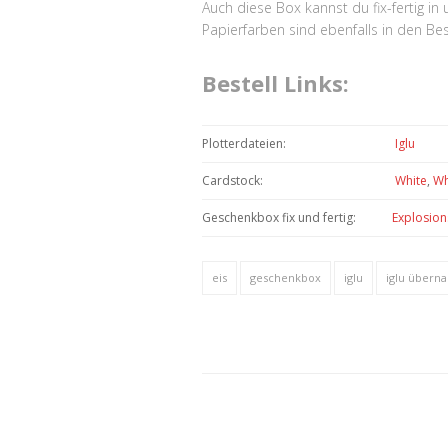
Auch diese Box kannst du fix-fertig i
Papierfarben sind ebenfalls in den Best
Bestell Links:
Plotterdateien:
Iglu
Cardstock:
White
,
Wh
Geschenkbox fix und fertig:
Explosion
eis
geschenkbox
iglu
iglu übern