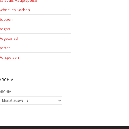
Salat als Hauptspeise
Schnelles Kochen
Suppen
Vegan
Vegetarisch
Vorrat
Vorspeisen
ARCHIV
ARCHIV