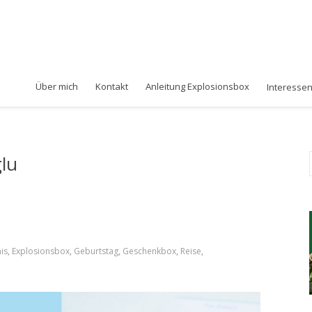
Über mich
Kontakt
Anleitung Explosionsbox
Interesse
glu
is
,
Explosionsbox
,
Geburtstag
,
Geschenkbox
,
Reise
,