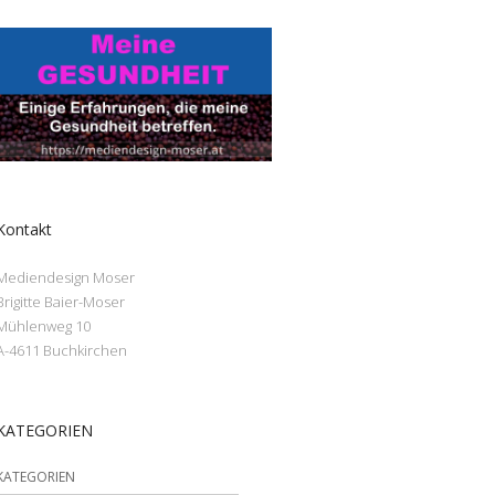
Kontakt
Mediendesign Moser
Brigitte Baier-Moser
Mühlenweg 10
A-4611 Buchkirchen
KATEGORIEN
KATEGORIEN