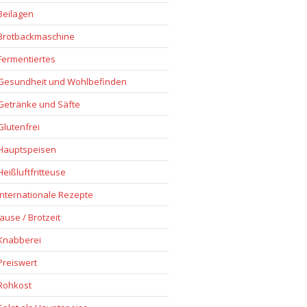
Beilagen
Brotbackmaschine
Fermentiertes
Gesundheit und Wohlbefinden
Getränke und Säfte
Glutenfrei
Hauptspeisen
Heißluftfritteuse
Internationale Rezepte
Jause / Brotzeit
Knabberei
Preiswert
Rohkost