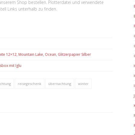
n unserem Shop bestellen. Plotterdatei und verwendete
ell Links unterhalb zu finden.
ite 12×12
,
Mountain Lake
,
Ocean
,
Glitzerpapier Silber
sbox mit Iglu
achtung
reisegeschenk
übernachtung
winter