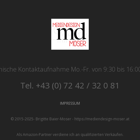
nische Kontaktaufnahme Mo.-Fr. von 9:30 bis 16:0
Tel. +43 (0) 72 42 / 32 0 81
IMPRESSUM
© 2015-2025- Brigitte Baier-Moser - https://mediendesign-moser.at
Als Amazon-Partner verdiene ich an qualifizierten Verkäufen.