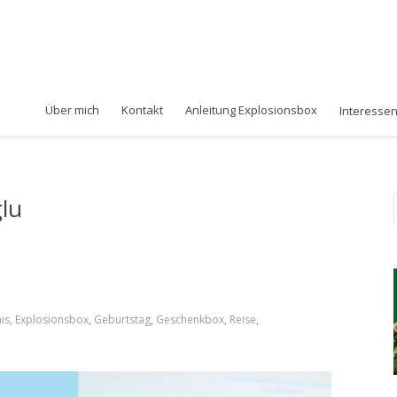
Über mich
Kontakt
Anleitung Explosionsbox
Interesse
glu
is
,
Explosionsbox
,
Geburtstag
,
Geschenkbox
,
Reise
,