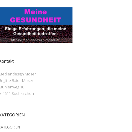
Kontakt
Mediendesign Moser
Brigitte Baier-Moser
Mühlenweg 10
A-4611 Buchkirchen
KATEGORIEN
KATEGORIEN