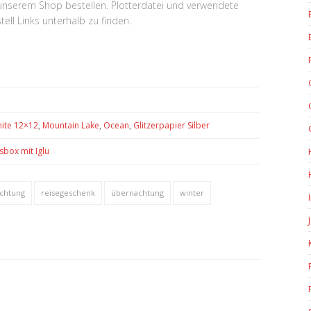
n unserem Shop bestellen. Plotterdatei und verwendete
ell Links unterhalb zu finden.
ite 12×12
,
Mountain Lake
,
Ocean
,
Glitzerpapier Silber
sbox mit Iglu
achtung
reisegeschenk
übernachtung
winter