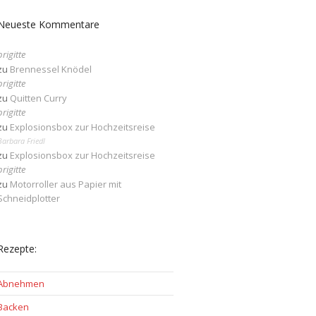
Neueste Kommentare
brigitte
zu
Brennessel Knödel
brigitte
zu
Quitten Curry
brigitte
zu
Explosionsbox zur Hochzeitsreise
Barbara Friedl
zu
Explosionsbox zur Hochzeitsreise
brigitte
zu
Motorroller aus Papier mit
Schneidplotter
Rezepte:
Abnehmen
Backen