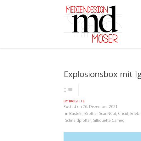
Explosionsbox mit I
0
BY
BRIGITTE
Posted on
26. Dezember 2021
in
Basteln
,
Brother ScanNCut
,
Cricut
,
Erlebn
Schneidplotter
,
Silhouette Cameo