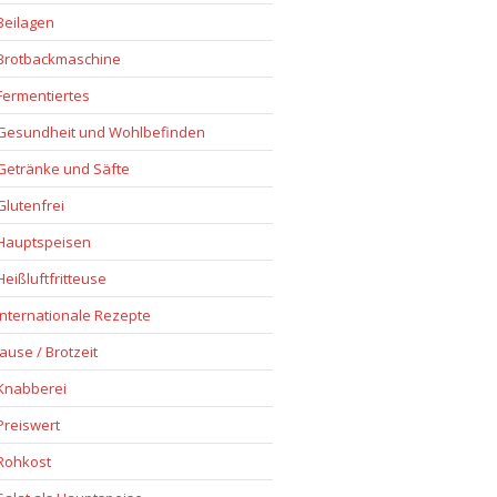
Beilagen
Brotbackmaschine
Fermentiertes
Gesundheit und Wohlbefinden
Getränke und Säfte
Glutenfrei
Hauptspeisen
Heißluftfritteuse
Internationale Rezepte
Jause / Brotzeit
Knabberei
Preiswert
Rohkost