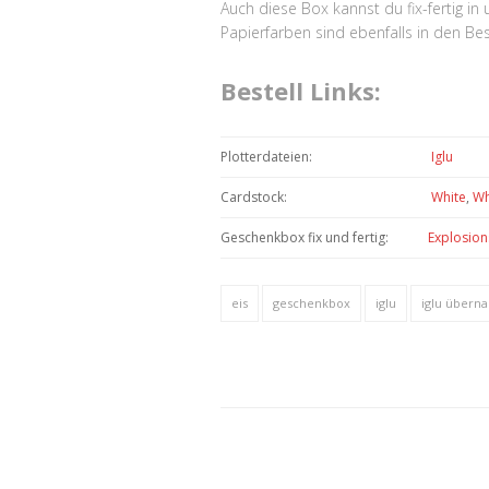
Auch diese Box kannst du fix-fertig i
Papierfarben sind ebenfalls in den Best
Bestell Links:
Plotterdateien:
Iglu
Cardstock:
White
,
Wh
Geschenkbox fix und fertig:
Explosion
eis
geschenkbox
iglu
iglu übern