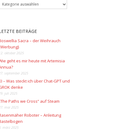
LETZTE BEITRÄGE
Boswellia Sacra – der Weihrauch
{Werbung}
12. oktober 2025
Wie geht es mir heute mit Artemisia
Annua?
27. september 2025
KI – Was steckt ich über Chat-GPT und
GROK denke
29. juli 2025
„The Paths we Cross“ auf Steam
27. mai 2025
Rasenmäher Roboter – Anleitung
Bastelbogen
3. märz 2025