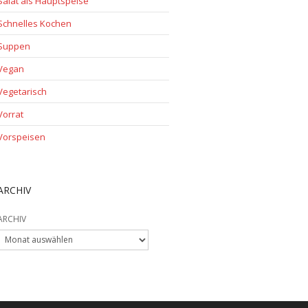
Salat als Hauptspeise
Schnelles Kochen
Suppen
Vegan
Vegetarisch
Vorrat
Vorspeisen
ARCHIV
ARCHIV