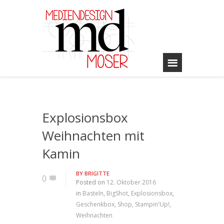
Explosionsbox
Weihnachten mit
Kamin
BY
BRIGITTE
0
Posted on
12. Oktober 2016
in
Basteln
,
BigShot
,
Explosionsbox
,
Geschenkbox
,
Shop
,
Stampin'Up!
,
Weihnachten