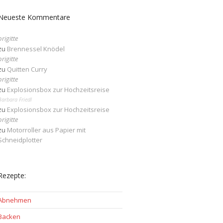
Neueste Kommentare
brigitte
zu
Brennessel Knödel
brigitte
zu
Quitten Curry
brigitte
zu
Explosionsbox zur Hochzeitsreise
Barbara Friedl
zu
Explosionsbox zur Hochzeitsreise
brigitte
zu
Motorroller aus Papier mit
Schneidplotter
Rezepte:
Abnehmen
Backen