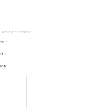
quired fields are marked
*
ame
*
ail
*
bsite