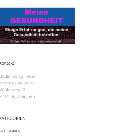
Kontakt
Mediendesign Moser
Brigitte Baier-Moser
Mühlenweg 10
A-4611 Buchkirchen
KATEGORIEN
KATEGORIEN