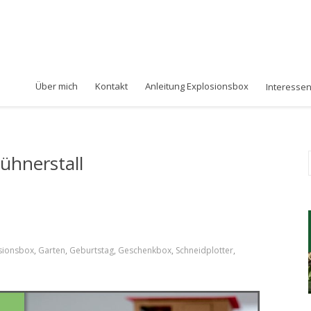
Über mich
Kontakt
Anleitung Explosionsbox
Interesse
ühnerstall
sionsbox
,
Garten
,
Geburtstag
,
Geschenkbox
,
Schneidplotter
,