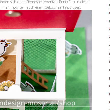
inden sich dann Eiernester (ebenfalls Print+Cut). In dieses
n man möchte – auch einen Geldschein hinzufügen.