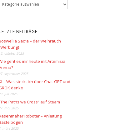
LETZTE BEITRÄGE
Boswellia Sacra – der Weihrauch
{Werbung}
12. oktober 2025
Wie geht es mir heute mit Artemisia
Annua?
27. september 2025
KI – Was steckt ich über Chat-GPT und
GROK denke
29. juli 2025
„The Paths we Cross“ auf Steam
27. mai 2025
Rasenmäher Roboter – Anleitung
Bastelbogen
3. märz 2025