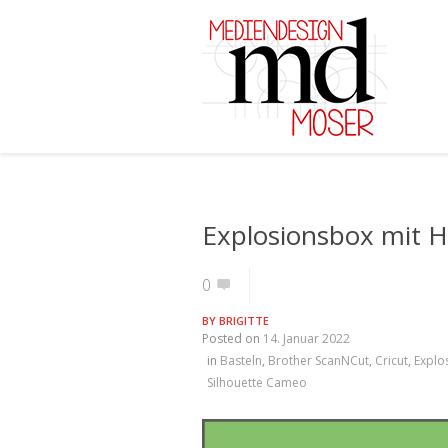
Explosionsbox mit H
0
BY
BRIGITTE
Posted on
14. Januar 2022
in
Basteln
,
Brother ScanNCut
,
Cricut
,
Explo
Silhouette Cameo