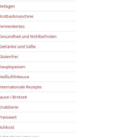
Beilagen
Brotbackmaschine
Fermentiertes
Gesundheit und Wohlbefinden
Getränke und Säfte
Glutenfrei
Hauptspeisen
Heißluftfritteuse
Internationale Rezepte
Jause / Brotzeit
Knabberei
Preiswert
Rohkost