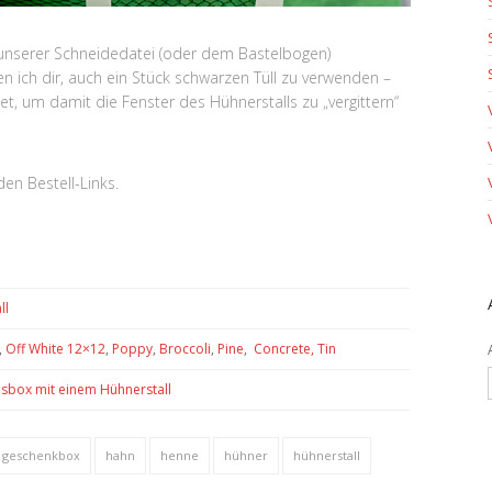
 unserer Schneidedatei (oder dem Bastelbogen)
 ich dir, auch ein Stück schwarzen Tüll zu verwenden –
net, um damit die Fenster des Hühnerstalls zu „vergittern“
en Bestell-Links.
ll
,
Off White 12×12
,
Poppy
,
Broccoli
,
Pine
,
Concrete,
Tin
sbox mit einem Hühnerstall
geschenkbox
hahn
henne
hühner
hühnerstall