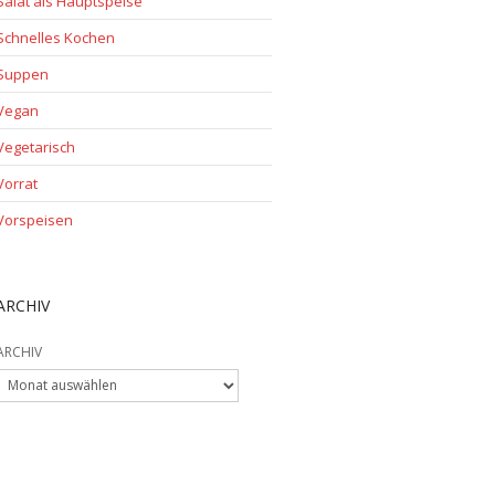
Salat als Hauptspeise
Schnelles Kochen
Suppen
Vegan
Vegetarisch
Vorrat
Vorspeisen
ARCHIV
ARCHIV