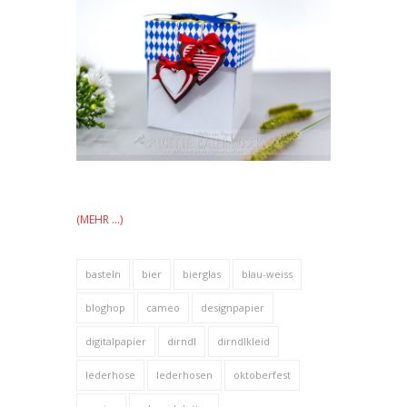
(MEHR …)
basteln
bier
bierglas
blau-weiss
bloghop
cameo
designpapier
digitalpapier
dirndl
dirndlkleid
lederhose
lederhosen
oktoberfest