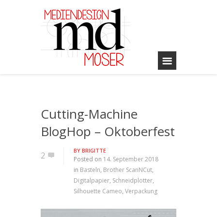
Cutting-Machine
BlogHop – Oktoberfest
BY
BRIGITTE
2
Posted on
14. September 2018
in
Basteln
,
Brother ScanNCut
,
Digitalpapier
,
Schneidplotter
,
Silhouette Cameo
,
Verpackung