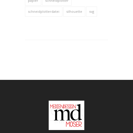
papier
schneidplotter
schneidplotterdatei
silhouette
svg