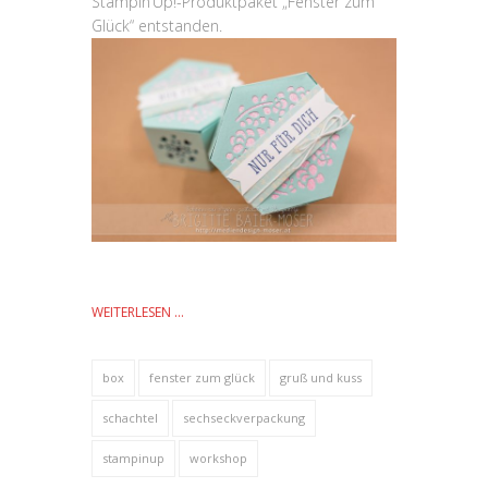
Stampin’Up!-Produktpaket „Fenster zum
Glück“ entstanden.
WEITERLESEN …
box
fenster zum glück
gruß und kuss
schachtel
sechseckverpackung
stampinup
workshop