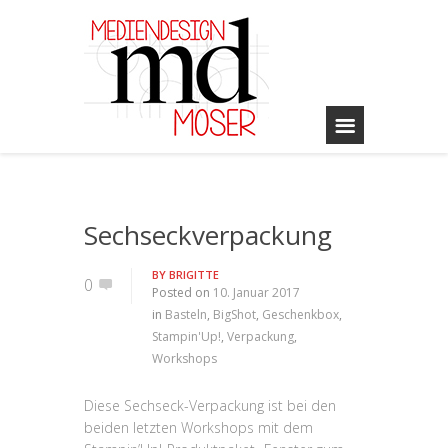
Sechseckverpackung
BY
BRIGITTE
0
Posted on
10. Januar 2017
in
Basteln
,
BigShot
,
Geschenkbox
,
Stampin'Up!
,
Verpackung
,
Workshops
Diese Sechseck-Verpackung ist bei den
beiden letzten Workshops mit dem