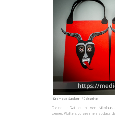
Krampus Sackerl Rückseite
Die neuen Dateien mit dem Nikolaus u
deines Plotters vorgesehen, sodass du