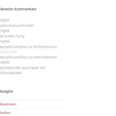
Neueste Kommentare
brigitte
zu
Brennessel Knödel
brigitte
zu
Quitten Curry
brigitte
zu
Explosionsbox zur Hochzeitsreise
Barbara Friedl
zu
Explosionsbox zur Hochzeitsreise
brigitte
zu
Motorroller aus Papier mit
Schneidplotter
Rezepte:
Abnehmen
Backen