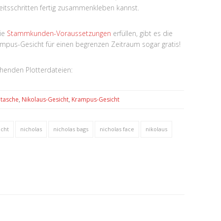
itsschritten fertig zusammenkleben kannst.
die
Stammkunden-Voraussetzungen
erfüllen, gibt es die
ampus-Gesicht für einen begrenzen Zeitraum sogar gratis!
henden Plotterdateien:
tasche
,
Nikolaus-Gesicht
,
Krampus-Gesicht
icht
nicholas
nicholas bags
nicholas face
nikolaus