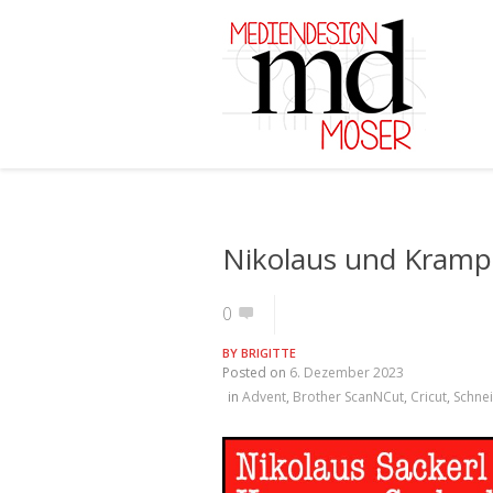
Nikolaus und Kramp
0
BY
BRIGITTE
Posted on
6. Dezember 2023
in
Advent
,
Brother ScanNCut
,
Cricut
,
Schnei