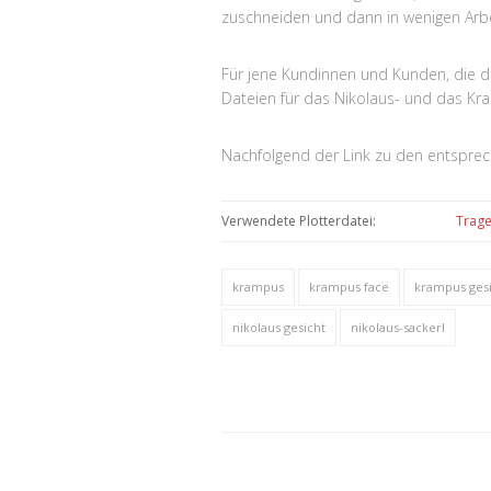
zuschneiden und dann in wenigen Arbe
Für jene Kundinnen und Kunden, die 
Dateien für das Nikolaus- und das Kr
Nachfolgend der Link zu den entsprec
Verwendete Plotterdatei:
Trage
krampus
krampus face
krampus ges
nikolaus gesicht
nikolaus-sackerl