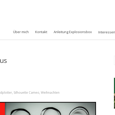
Über mich
Kontakt
Anleitung Explosionsbox
Interesse
us
dplotter
,
Silhouette Cameo
,
Weihnachten