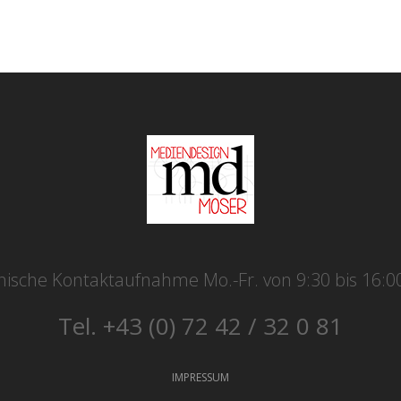
nische Kontaktaufnahme Mo.-Fr. von 9:30 bis 16:0
Tel. +43 (0) 72 42 / 32 0 81
IMPRESSUM