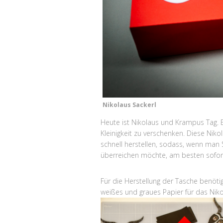
Nikolaus Sackerl
Heute ist Nikolaus und Krampus Tag. 
Kleinigkeit zu verschenken. Diese Nik
schnell herstellen, sodass, wenn man
überreichen möchte, am besten sofort
Für die Herstellung der Tasche benöti
weißes und graues Papier für das Nik