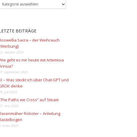
LETZTE BEITRÄGE
Boswellia Sacra – der Weihrauch
{Werbung}
12. oktober 2025
Wie geht es mir heute mit Artemisia
Annua?
27. september 2025
KI – Was steckt ich über Chat-GPT und
GROK denke
29. juli 2025
„The Paths we Cross“ auf Steam
27. mai 2025
Rasenmäher Roboter – Anleitung
Bastelbogen
3. märz 2025