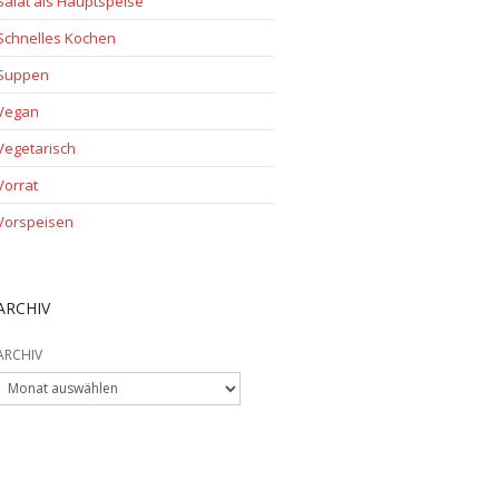
Salat als Hauptspeise
Schnelles Kochen
Suppen
Vegan
Vegetarisch
Vorrat
Vorspeisen
ARCHIV
ARCHIV