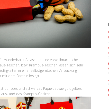
Ein wunderbarer Anlass um eine vorweihnachtliche
olaus-Taschen, bzw. Krampus-Taschen lassen sich sehr
 Süßigkeiten in einer selbstgemtachen Verpackung
 mit dem Basteln loslegt!
gst du rotes und schwarzes Papier, sowie goldgelbes,
olaus- und das Krampus-Gesicht.