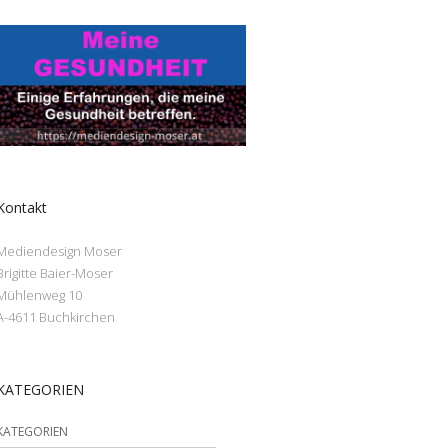
Kontakt
Mediendesign Moser
Brigitte Baier-Moser
Mühlenweg 10
A-4611 Buchkirchen
KATEGORIEN
KATEGORIEN