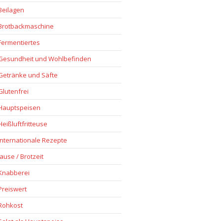
Beilagen
Brotbackmaschine
Fermentiertes
Gesundheit und Wohlbefinden
Getränke und Säfte
Glutenfrei
Hauptspeisen
Heißluftfritteuse
Internationale Rezepte
Jause / Brotzeit
Knabberei
Preiswert
Rohkost