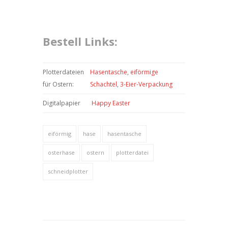
Bestell Links:
Plotterdateien
Hasentasche
,
eiförmige
für Ostern:
Schachtel
,
3-Eier-Verpackung
Digitalpapier
Happy Easter
eiförmig
hase
hasentasche
osterhase
ostern
plotterdatei
schneidplotter