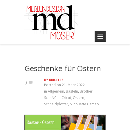
Geschenke für Ostern
BY
BRIGITTE
0
Posted on
21. März 2022
in
Allgemein
,
Basteln
,
Brother
ScanNCut
,
Cricut
,
Ostern
,
Schneidplotter
,
Silhouette Cameo