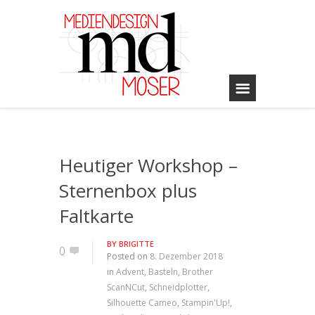
Heutiger Workshop –
Sternenbox plus
Faltkarte
BY
BRIGITTE
0
Posted on
8. Dezember 2018
in
Advent
,
Basteln
,
Brother
ScanNCut
,
Schneidplotter
,
Silhouette Cameo
,
Stampin'Up!
,