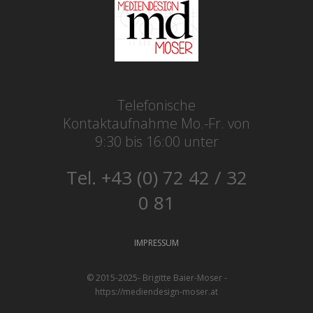
Telefonische
Kontaktaufnahme Mo.-Fr. von
9:30 bis 16:00 unter
Tel. +43 (0) 72 42 / 32
0 81
IMPRESSUM
© 2015-2025- Brigitte Baier-Moser -
https://mediendesign-moser.at