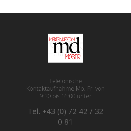
Telefonische
Kontaktaufnahme Mo.-Fr. von
9:30 bis 16:00 unter
Tel. +43 (0) 72 42 / 32
0 81