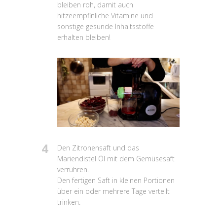
bleiben roh, damit auch
hitzeempfinliche Vitamine und
sonstige gesunde Inhaltsstoffe
erhalten bleiben!
4
Den Zitronensaft und das
Mariendistel Öl mit dem Gemüsesaft
verrühren.
Den fertigen Saft in kleinen Portionen
über ein oder mehrere Tage verteilt
trinken.