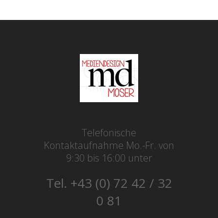
Telefonische
Kontaktaufnahme Mo.-Fr. von
9:30 bis 16:00 unter
Tel. +43 (0) 72 42 / 32
0 81