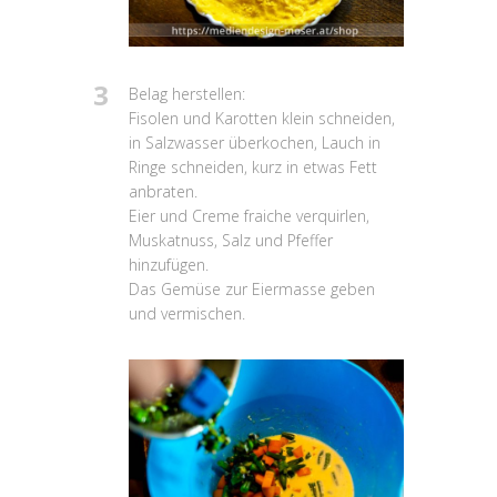
3
Belag herstellen:
Fisolen und Karotten klein schneiden,
in Salzwasser überkochen, Lauch in
Ringe schneiden, kurz in etwas Fett
anbraten.
Eier und Creme fraiche verquirlen,
Muskatnuss, Salz und Pfeffer
hinzufügen.
Das Gemüse zur Eiermasse geben
und vermischen.