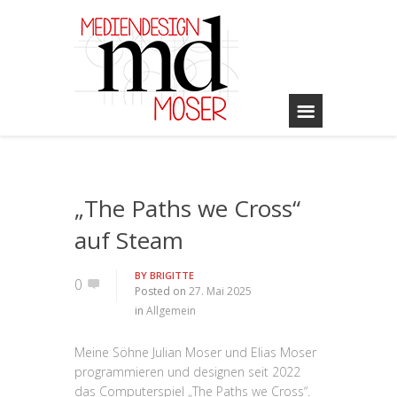
„The Paths we Cross“
auf Steam
BY
BRIGITTE
0
Posted on
27. Mai 2025
in
Allgemein
Meine Söhne Julian Moser und Elias Moser
programmieren und designen seit 2022
das Computerspiel „The Paths we Cross“.