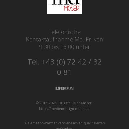
Telefonische
Kontaktaufnahme Mo.-Fr. von
9:30 bis 16:00 unter
Tel. +43 (0) 72 42 / 32
0 81
IMPRESSUM
© 2015-2025- Brigitte Baier-Moser -
https://mediendesign-moser.at
Als Amazon-Partner verdiene ich an qualifizierten
Verkäufen.