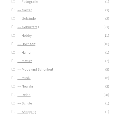
–– Fotografie
(1)
–– Garten
(3)
–– Gebäude
(2)
–– Geburtstag
(33)
–– Hobby
(11)
–– Hochzeit
(10)
–– Humor
(1)
–– Matura
(2)
–– Mode und Schönheit
(5)
–– Musik
(6)
–– Neujahr
(2)
–– Reise
(28)
–– Schule
(1)
–– Shopping
(1)