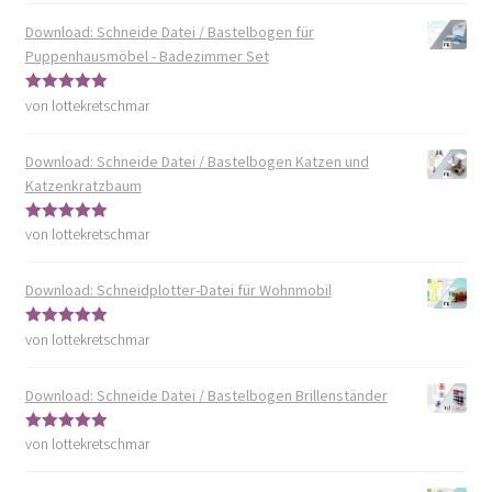
Download: Schneide Datei / Bastelbogen für
Puppenhausmöbel - Badezimmer Set
von lottekretschmar
Bewertet mit
5
von 5
Download: Schneide Datei / Bastelbogen Katzen und
Katzenkratzbaum
von lottekretschmar
Bewertet mit
5
von 5
Download: Schneidplotter-Datei für Wohnmobil
von lottekretschmar
Bewertet mit
5
von 5
Download: Schneide Datei / Bastelbogen Brillenständer
von lottekretschmar
Bewertet mit
5
von 5