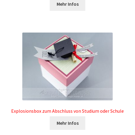
Mehr Infos
Datenschutzerklärung
Impressum
Info bezüglich Stammkundenrabatt / YouTube
Mitgliedschaft
Kontakt
Living Earth – Das Manifest der neuen Erde
Lizenzbedingungen für unsere Downloadprodukte
Explosionsbox zum Abschluss von Studium oder Schule
My Account
Mehr Infos
Widerrufsbelehrung für digitale Waren