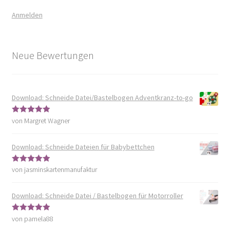
Anmelden
Neue Bewertungen
Download: Schneide Datei/Bastelbogen Adventkranz-to-go
von Margret Wagner
Bewertet mit
5
von 5
Download: Schneide Dateien für Babybettchen
von jasminskartenmanufaktur
Bewertet mit
5
von 5
Download: Schneide Datei / Bastelbogen für Motorroller
von pamela88
Bewertet mit
5
von 5