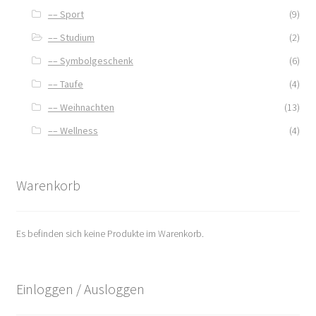
–– Sport
(9)
–– Studium
(2)
–– Symbolgeschenk
(6)
–– Taufe
(4)
–– Weihnachten
(13)
–– Wellness
(4)
Warenkorb
Es befinden sich keine Produkte im Warenkorb.
Einloggen / Ausloggen