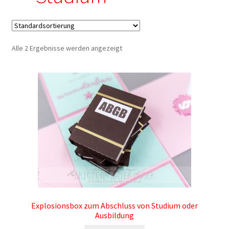
– Brother ScanNCut: Lösungsvorschläge
– Print/Cut Dateien mit Cricut Designspace verwenden
Alle 2 Ergebnisse werden angezeigt
– Silhouette Geräte: Meine Plotterdateien in Silhouette
Studio verwenden
– SVG Dateien mit Brother ScanNCut verwenden
– SVG Dateien von Mediendesign Moser mit Cricut
Designspace verwenden
Allgemeine Geschäftsbedingungen
Cart
Explosionsbox zum Abschluss von Studium oder
Ausbildung
Checkout