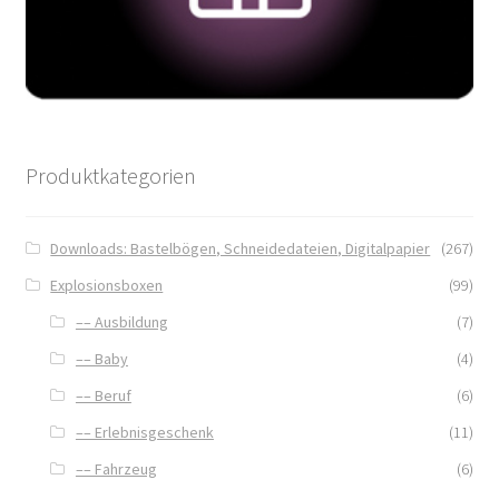
Produktkategorien
Downloads: Bastelbögen, Schneidedateien, Digitalpapier
(267)
Explosionsboxen
(99)
–– Ausbildung
(7)
–– Baby
(4)
–– Beruf
(6)
–– Erlebnisgeschenk
(11)
–– Fahrzeug
(6)