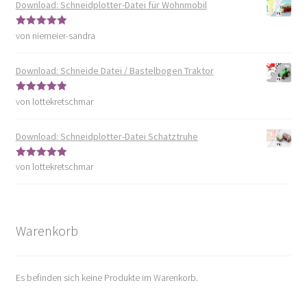
Download: Schneidplotter-Datei für Wohnmobil
von niemeier-sandra
Bewertet mit
5
von 5
Download: Schneide Datei / Bastelbogen Traktor
von lottekretschmar
Bewertet mit
5
von 5
Download: Schneidplotter-Datei Schatztruhe
von lottekretschmar
Bewertet mit
5
von 5
Warenkorb
Es befinden sich keine Produkte im Warenkorb.