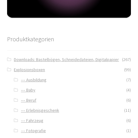
Produktkategorien
Downloads: Bastelbögen, Schneidedateien, Digitalpapier
(267)
Explosionsboxen
(99)
–– Ausbildung
(7)
–– Baby
(4)
–– Beruf
(6)
–– Erlebnisgeschenk
(11)
–– Fahrzeug
(6)
–– Fotografie
(1)