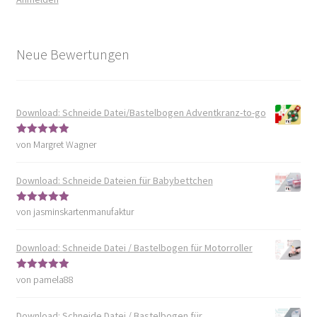
Neue Bewertungen
Download: Schneide Datei/Bastelbogen Adventkranz-to-go
von Margret Wagner
Bewertet mit
5
von 5
Download: Schneide Dateien für Babybettchen
von jasminskartenmanufaktur
Bewertet mit
5
von 5
Download: Schneide Datei / Bastelbogen für Motorroller
von pamela88
Bewertet mit
5
von 5
Download: Schneide Datei / Bastelbogen für