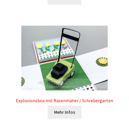
Datenschutzerklärung
Impressum
Info bezüglich Stammkundenrabatt / YouTube
Mitgliedschaft
Kontakt
Living Earth – Das Manifest der neuen Erde
Lizenzbedingungen für unsere Downloadprodukte
Explosionsbox mit Rasenmäher / Schrebergarten
Mehr Infos
My Account
Widerrufsbelehrung für digitale Waren