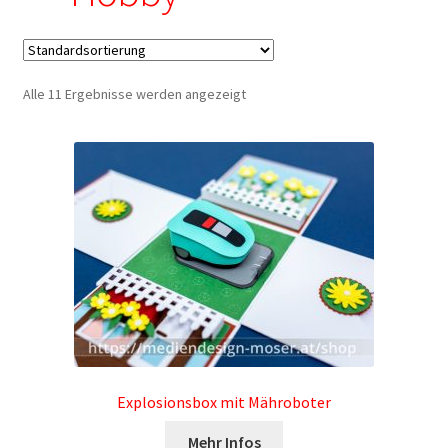
– Brother ScanNCut: Lösungsvorschläge
– Print/Cut Dateien mit Cricut Designspace verwenden
Alle 11 Ergebnisse werden angezeigt
– Silhouette Geräte: Meine Plotterdateien in Silhouette
Studio verwenden
– SVG Dateien mit Brother ScanNCut verwenden
– SVG Dateien von Mediendesign Moser mit Cricut
Designspace verwenden
Allgemeine Geschäftsbedingungen
Cart
Explosionsbox mit Mähroboter
Mehr Infos
Checkout