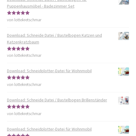
Puppenhausmöbel - Badezimmer Set
von lottekretschmar
Bewertet mit
5
von 5
Download: Schneide Datei / Bastelbogen Katzen und
Katzenkratzbaum
von lottekretschmar
Bewertet mit
5
von 5
Download: Schneidplotter-Datei für Wohnmobil
von lottekretschmar
Bewertet mit
5
von 5
Download: Schneide Datei / Bastelbogen Brillenständer
von lottekretschmar
Bewertet mit
5
von 5
Download: Schneidplotter-Datei für Wohnmobil