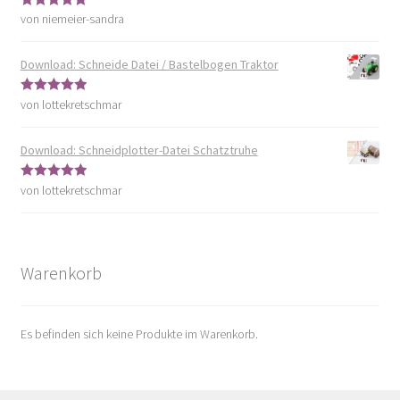
von niemeier-sandra
Bewertet mit
5
von 5
Download: Schneide Datei / Bastelbogen Traktor
von lottekretschmar
Bewertet mit
5
von 5
Download: Schneidplotter-Datei Schatztruhe
von lottekretschmar
Bewertet mit
5
von 5
Warenkorb
Es befinden sich keine Produkte im Warenkorb.