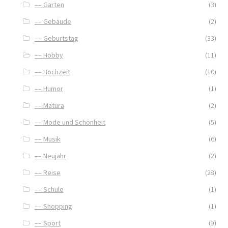
–– Garten
(3)
–– Gebäude
(2)
–– Geburtstag
(33)
–– Hobby
(11)
–– Hochzeit
(10)
–– Humor
(1)
–– Matura
(2)
–– Mode und Schönheit
(5)
–– Musik
(6)
–– Neujahr
(2)
–– Reise
(28)
–– Schule
(1)
–– Shopping
(1)
–– Sport
(9)