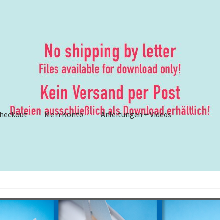
heckout
Mein Konto
Anleitungen + Videos
ungen
– Anleitungen und Anleitungsvideos {Werbung}
er
– Brother ScanNCut: Lösungsvorschläge