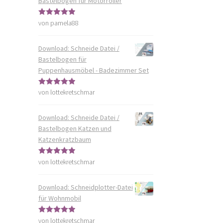
Bastelbogen für Motorroller
von pamela88
Bewertet mit
5
von 5
Download: Schneide Datei /
Bastelbogen für
Puppenhausmöbel - Badezimmer Set
von lottekretschmar
Bewertet mit
5
von 5
Download: Schneide Datei /
Bastelbogen Katzen und
Katzenkratzbaum
von lottekretschmar
Bewertet mit
5
von 5
Download: Schneidplotter-Datei
für Wohnmobil
von lottekretschmar
Bewertet mit