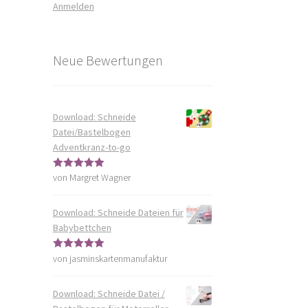
Anmelden
Neue Bewertungen
Download: Schneide
Datei/Bastelbogen
Adventkranz-to-go
von Margret Wagner
Bewertet mit
5
von 5
Download: Schneide Dateien für
Babybettchen
von jasminskartenmanufaktur
Bewertet mit
5
von 5
Download: Schneide Datei /