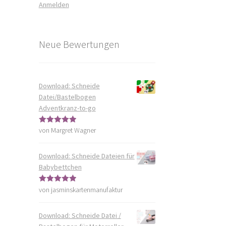
Anmelden
Neue Bewertungen
Download: Schneide
Datei/Bastelbogen
Adventkranz-to-go
von Margret Wagner
Bewertet mit
5
von 5
Download: Schneide Dateien für
Babybettchen
von jasminskartenmanufaktur
Bewertet mit
5
von 5
Download: Schneide Datei /