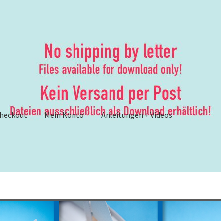
heckout
Mein Konto
Anleitungen + Videos
ungen
– Anleitungen und Anleitungsvideos {Werbung}
er
– Brother ScanNCut: Lösungsvorschläge