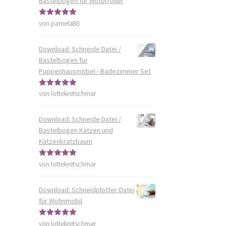
Bastelbogen für Motorroller
von pamela88
Bewertet mit
5
von 5
Download: Schneide Datei /
Bastelbogen für
Puppenhausmöbel - Badezimmer Set
von lottekretschmar
Bewertet mit
5
von 5
Download: Schneide Datei /
Bastelbogen Katzen und
Katzenkratzbaum
von lottekretschmar
Bewertet mit
5
von 5
Download: Schneidplotter-Datei
für Wohnmobil
von lottekretschmar
Bewertet mit