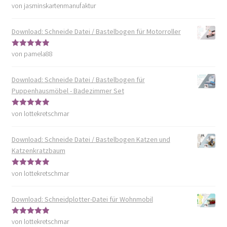
von jasminskartenmanufaktur
Bewertet mit
5
von 5
Download: Schneide Datei / Bastelbogen für Motorroller
von pamela88
Bewertet mit
5
von 5
Download: Schneide Datei / Bastelbogen für
Puppenhausmöbel - Badezimmer Set
von lottekretschmar
Bewertet mit
5
von 5
Download: Schneide Datei / Bastelbogen Katzen und
Katzenkratzbaum
von lottekretschmar
Bewertet mit
5
von 5
Download: Schneidplotter-Datei für Wohnmobil
von lottekretschmar
Bewertet mit