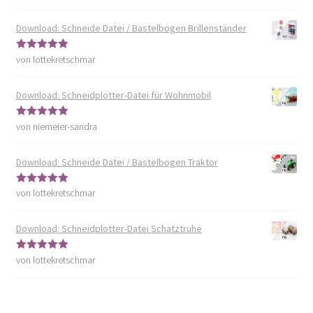
5
von 5
Download: Schneide Datei / Bastelbogen Brillenständer
von lottekretschmar
Bewertet mit
5
von 5
Download: Schneidplotter-Datei für Wohnmobil
von niemeier-sandra
Bewertet mit
5
von 5
Download: Schneide Datei / Bastelbogen Traktor
von lottekretschmar
Bewertet mit
5
von 5
Download: Schneidplotter-Datei Schatztruhe
von lottekretschmar
Bewertet mit
5
von 5