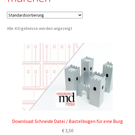
– Brother ScanNCut: Lösungsvorschläge
– Print/Cut Dateien mit Cricut Designspace verwenden
Alle 4 Ergebnisse werden angezeigt
– Silhouette Geräte: Meine Plotterdateien in Silhouette
Studio verwenden
– SVG Dateien mit Brother ScanNCut verwenden
– SVG Dateien von Mediendesign Moser mit Cricut
Designspace verwenden
Allgemeine Geschäftsbedingungen
Cart
Download: Schneide Datei / Bastelbogen für eine Burg
€
3,50
Checkout