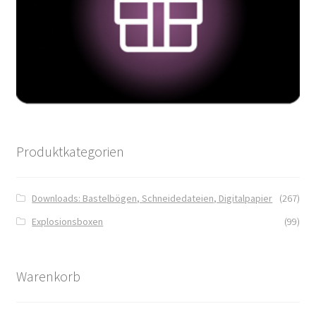
Produktkategorien
Downloads: Bastelbögen, Schneidedateien, Digitalpapier
(267)
Explosionsboxen
(99)
Warenkorb