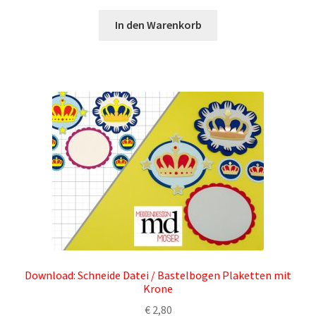
In den Warenkorb
Datenschutzerklärung
Impressum
Info bezüglich Stammkundenrabatt / YouTube
Mitgliedschaft
Kontakt
Living Earth – Das Manifest der neuen Erde
Lizenzbedingungen für unsere Downloadprodukte
Download: Schneide Datei / Bastelbogen Plaketten mit
My Account
Krone
€
2,80
Widerrufsbelehrung für digitale Waren