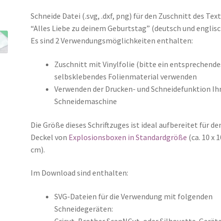
Schneide Datei (.svg, .dxf, png) für den Zuschnitt des Tex
“Alles Liebe zu deinem Geburtstag” (deutsch und englisc
Es sind 2 Verwendungsmöglichkeiten enthalten:
Zuschnitt mit Vinylfolie (bitte ein entsprechende
selbsklebendes Folienmaterial verwenden
Verwenden der Drucken- und Schneidefunktion Ih
Schneidemaschine
Die Größe dieses Schriftzuges ist ideal aufbereitet für de
Deckel von
Explosionsboxen in Standardgröße
(ca. 10 x 1
cm).
Im Download sind enthalten:
SVG-Dateien für die Verwendung mit folgenden
Schneidegeräten:
Cricut, Brother ScanNCut, oder Silhouette-Gerät