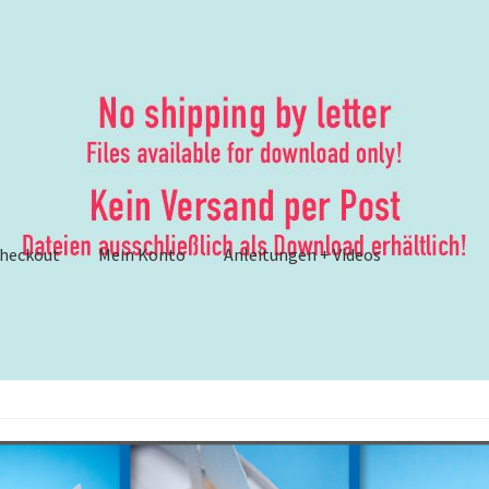
heckout
Mein Konto
Anleitungen + Videos
ungen
– Anleitungen und Anleitungsvideos {Werbung}
er
– Brother ScanNCut: Lösungsvorschläge