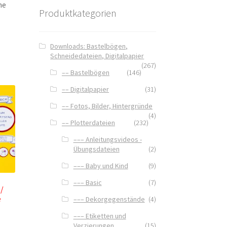
ne
Produktkategorien
Downloads: Bastelbögen,
Schneidedateien, Digitalpapier
(267)
–– Bastelbögen
(146)
–– Digitalpapier
(31)
–– Fotos, Bilder, Hintergründe
(4)
–– Plotterdateien
(232)
––– Anleitungsvideos -
Übungsdateien
(2)
––– Baby und Kind
(9)
––– Basic
(7)
 /
e
––– Dekorgegenstände
(4)
––– Etiketten und
Verzierungen
(15)