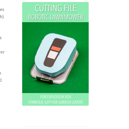
tes
h)
s
rer
n
0
e