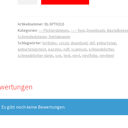
Schneide
Datei
-
Geburtstagstext
Artikelnummer:
DL-SPTX210
Kategorien:
–– Plotterdateien
,
––– Text
,
Downloads: Bastelböge
Menge
Schneidedateien, Digitalpapier
Schlagwörter:
birthday
,
cricut
,
download
,
dxf
,
geburtstag
,
geburtstagstext
,
pazzles
,
pdf
,
scanncut
,
schneidplotter
,
schneidplotter-datei
,
svg
,
text
,
vinyl
,
vinylfolie
,
vinyltext
wertungen
Es gibt noch keine Bewertungen.