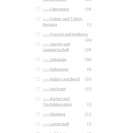
––– Fahrzeuge
(14)
––– Folien- und T-Shirt-
Designs
(1)
––– Freizeit und Wellness
(24)
––– Garten und
Landwirtschaft
(20)
––– Gebäude
(28)
––– Halloween
(4)
––– Hobby und Beruf
(25)
––– Hochzeit
(12)
––– Karten und
Tischdekoration
(2)
––– Kleidung
(11)
––– Landschaft
(7)