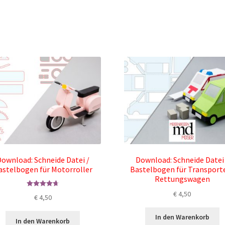
ownload: Schneide Datei /
Download: Schneide Datei
astelbogen für Motorroller
Bastelbogen für Transporte
Rettungswagen
€
4,50
Bewertet mit
€
4,50
4.75
von 5
In den Warenkorb
In den Warenkorb