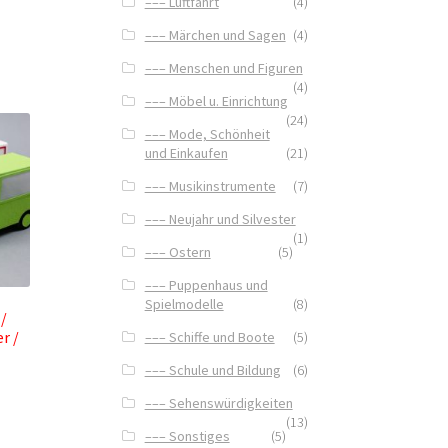
––– Luftfahrt
(4)
––– Märchen und Sagen
(4)
––– Menschen und Figuren
(4)
––– Möbel u. Einrichtung
(24)
––– Mode, Schönheit
und Einkaufen
(21)
––– Musikinstrumente
(7)
––– Neujahr und Silvester
(1)
––– Ostern
(5)
––– Puppenhaus und
Spielmodelle
(8)
 /
r /
––– Schiffe und Boote
(5)
––– Schule und Bildung
(6)
––– Sehenswürdigkeiten
(13)
––– Sonstiges
(5)