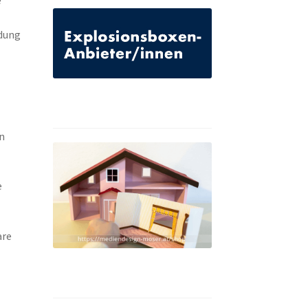
ndung
n
e
are