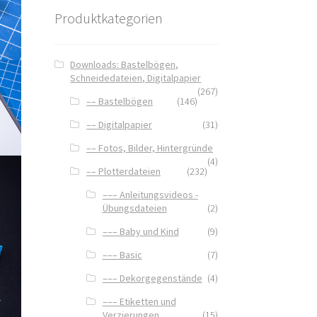
Produktkategorien
Downloads: Bastelbögen,
Schneidedateien, Digitalpapier
(267)
–– Bastelbögen
(146)
–– Digitalpapier
(31)
–– Fotos, Bilder, Hintergründe
(4)
–– Plotterdateien
(232)
––– Anleitungsvideos -
Übungsdateien
(2)
––– Baby und Kind
(9)
––– Basic
(7)
––– Dekorgegenstände
(4)
––– Etiketten und
Verzierungen
(15)