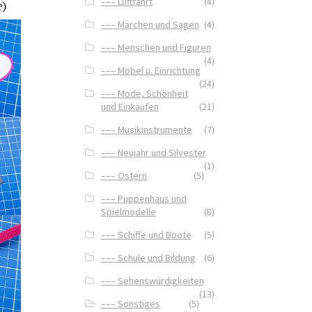
––– Luftfahrt
(4)
––– Märchen und Sagen
(4)
––– Menschen und Figuren
(4)
––– Möbel u. Einrichtung
(24)
––– Mode, Schönheit
und Einkaufen
(21)
––– Musikinstrumente
(7)
––– Neujahr und Silvester
(1)
––– Ostern
(5)
––– Puppenhaus und
Spielmodelle
(8)
––– Schiffe und Boote
(5)
––– Schule und Bildung
(6)
––– Sehenswürdigkeiten
(13)
––– Sonstiges
(5)