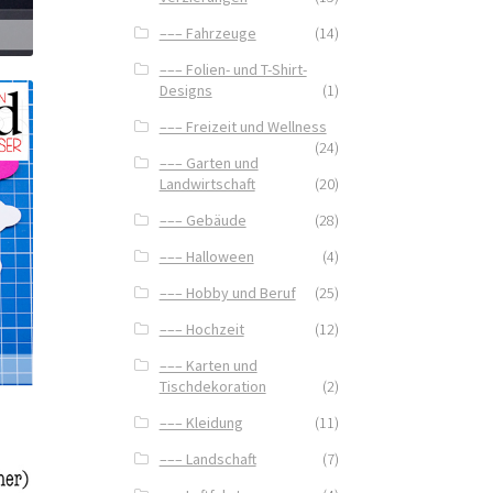
––– Fahrzeuge
(14)
––– Folien- und T-Shirt-
Designs
(1)
––– Freizeit und Wellness
(24)
––– Garten und
Landwirtschaft
(20)
––– Gebäude
(28)
––– Halloween
(4)
––– Hobby und Beruf
(25)
––– Hochzeit
(12)
––– Karten und
Tischdekoration
(2)
––– Kleidung
(11)
––– Landschaft
(7)