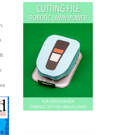
n,
n
B.
r
are