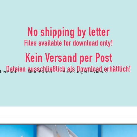
heckout
Mein Konto
Anleitungen + Videos
ungen
– Anleitungen und Anleitungsvideos {Werbung}
er
– Brother ScanNCut: Lösungsvorschläge