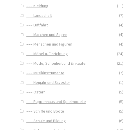
––– Kleidung
(11)
––– Landschaft
(7)
––– Luftfahrt
(4)
––– Märchen und Sagen
(4)
––– Menschen und Figuren
(4)
––– Möbel u. Einrichtung
(24)
––– Mode, Schönheit und Einkaufen
(21)
––– Musikinstrumente
(7)
––– Neujahr und Silvester
(1)
––– Ostern
(5)
––– Puppenhaus und Spielmodelle
(8)
––– Schiffe und Boote
(5)
––– Schule und Bildung
(6)