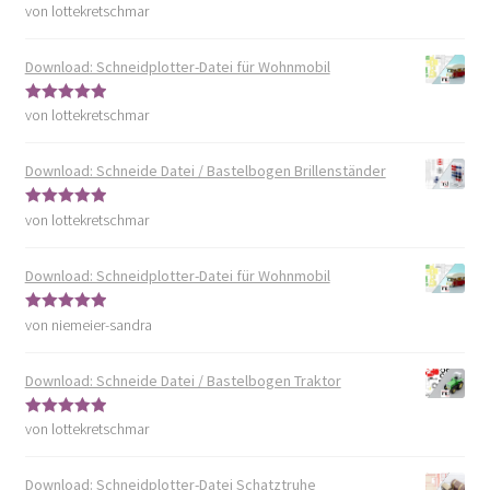
von lottekretschmar
Bewertet mit
5
von 5
Download: Schneidplotter-Datei für Wohnmobil
von lottekretschmar
Bewertet mit
5
von 5
Download: Schneide Datei / Bastelbogen Brillenständer
von lottekretschmar
Bewertet mit
5
von 5
Download: Schneidplotter-Datei für Wohnmobil
von niemeier-sandra
Bewertet mit
5
von 5
Download: Schneide Datei / Bastelbogen Traktor
von lottekretschmar
Bewertet mit
5
von 5
Download: Schneidplotter-Datei Schatztruhe