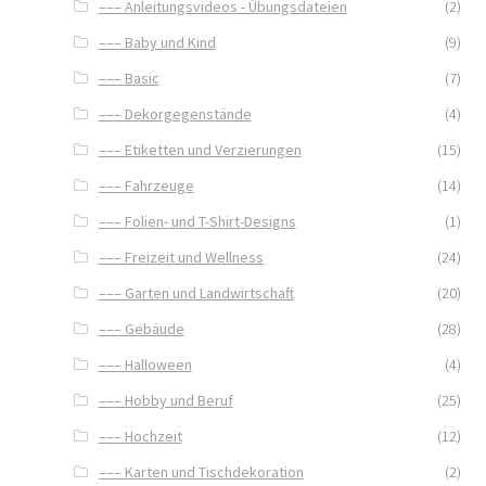
––– Anleitungsvideos - Übungsdateien
(2)
––– Baby und Kind
(9)
––– Basic
(7)
––– Dekorgegenstände
(4)
––– Etiketten und Verzierungen
(15)
––– Fahrzeuge
(14)
––– Folien- und T-Shirt-Designs
(1)
––– Freizeit und Wellness
(24)
––– Garten und Landwirtschaft
(20)
––– Gebäude
(28)
––– Halloween
(4)
––– Hobby und Beruf
(25)
––– Hochzeit
(12)
––– Karten und Tischdekoration
(2)