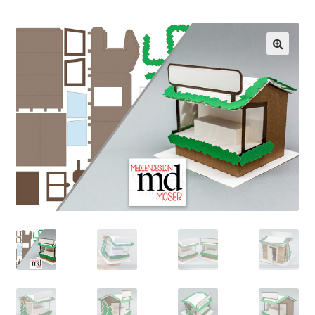
– Brother ScanNCut: Lösungsvorschläge
– Print/Cut Dateien mit Cricut Designspace verwenden
– Silhouette Geräte: Meine Plotterdateien in Silhouette
Studio verwenden
– SVG Dateien mit Brother ScanNCut verwenden
– SVG Dateien von Mediendesign Moser mit Cricut
Designspace verwenden
Allgemeine Geschäftsbedingungen
Cart
Checkout