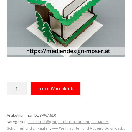
Download:
In den Warenkorb
Schneide
Datei
/
Bastelbogen
Artikelnummer:
DL-SPWA610
Kategorien:
–– Bastelbögen
,
–– Plotterdateien
,
––– Mode,
Weihnachtsmarkt
Schönheit und Einkaufen
,
––– Weihnachten und Advent
,
Downloads:
-