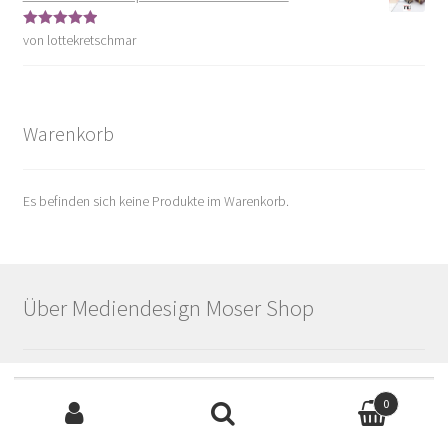
von lottekretschmar
Bewertet mit
5
von 5
Warenkorb
Es befinden sich keine Produkte im Warenkorb.
Über Mediendesign Moser Shop
Webseitengestaltung:
Suche
0
Brigitte Baier-Moser
nach:
Als Amazon-Partner verdiene ich an qualifizierten
Suchen