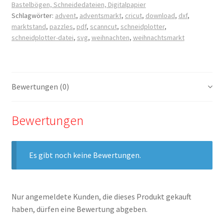
Bastelbögen, Schneidedateien, Digitalpapier
Marktstand
Schlagwörter:
advent
,
adventsmarkt
,
cricut
,
download
,
dxf
,
Menge
marktstand
,
pazzles
,
pdf
,
scanncut
,
schneidplotter
,
schneidplotter-datei
,
svg
,
weihnachten
,
weihnachtsmarkt
Bewertungen (0)
Bewertungen
Es gibt noch keine Bewertungen.
Nur angemeldete Kunden, die dieses Produkt gekauft
haben, dürfen eine Bewertung abgeben.