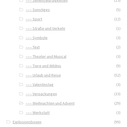
––– Sehenswürdigkeiten
(13)
––– Sonstiges
(5)
––– Sport
(12)
––– Straße und Verkehr
(1)
––– Symbole
(3)
––– Text
(2)
––– Theater und Musical
(3)
––– Tiere und Wildnis
(9)
––– Urlaub und Reise
(52)
––– Valentinstag
(3)
––– Verpackungen
(33)
––– Weihnachten und Advent
(29)
––– Werkstatt
(3)
Explosionsboxen
(99)