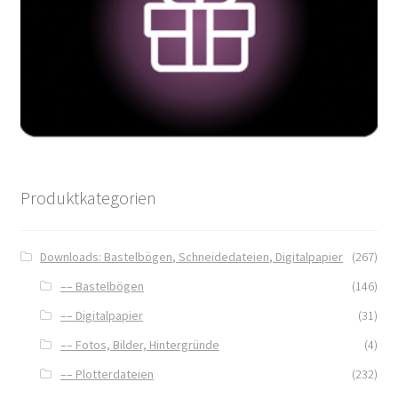
Produktkategorien
Downloads: Bastelbögen, Schneidedateien, Digitalpapier
(267)
–– Bastelbögen
(146)
–– Digitalpapier
(31)
–– Fotos, Bilder, Hintergründe
(4)
–– Plotterdateien
(232)