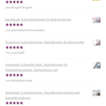
von Margret Wagner
Bewertet mit
5
von 5
Download: Schneide Dateien für Babybettchen
von jasminskartenmanufaktur
Bewertet mit
5
von 5
Download: Schneide Datei / Bastelbogen für Motorroller
von pamela88
Bewertet mit
5
von 5
Download: Schneide Datei / Bastelbogen für
Puppenhausmöbel - Badezimmer Set
von lottekretschmar
Bewertet mit
5
von 5
Download: Schneide Datei / Bastelbogen Katzen und
Katzenkratzbaum