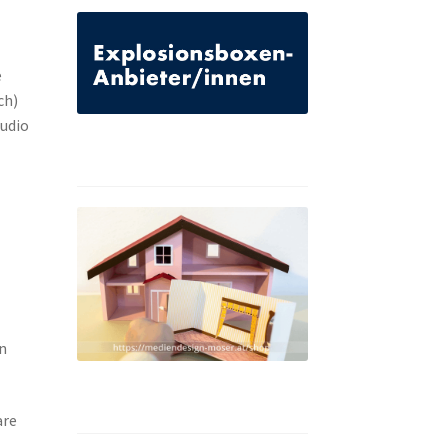
e
ch)
tudio
n
are