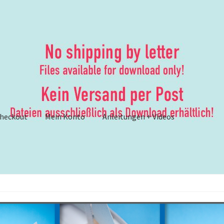
heckout
Mein Konto
Anleitungen + Videos
ungen
– Anleitungen und Anleitungsvideos {Werbung}
er
– Brother ScanNCut: Lösungsvorschläge