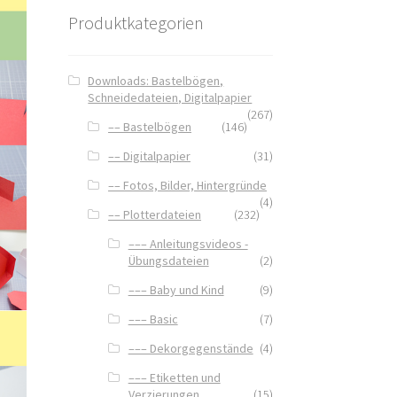
Produktkategorien
Downloads: Bastelbögen,
Schneidedateien, Digitalpapier
(267)
–– Bastelbögen
(146)
–– Digitalpapier
(31)
–– Fotos, Bilder, Hintergründe
(4)
–– Plotterdateien
(232)
––– Anleitungsvideos -
Übungsdateien
(2)
––– Baby und Kind
(9)
––– Basic
(7)
––– Dekorgegenstände
(4)
––– Etiketten und
Verzierungen
(15)