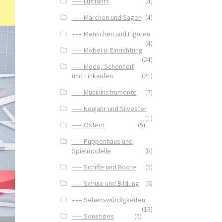
––– Luftfahrt
(4)
––– Märchen und Sagen
(4)
––– Menschen und Figuren
(4)
––– Möbel u. Einrichtung
(24)
––– Mode, Schönheit
und Einkaufen
(21)
––– Musikinstrumente
(7)
––– Neujahr und Silvester
(1)
––– Ostern
(5)
––– Puppenhaus und
Spielmodelle
(8)
––– Schiffe und Boote
(5)
––– Schule und Bildung
(6)
––– Sehenswürdigkeiten
(13)
––– Sonstiges
(5)