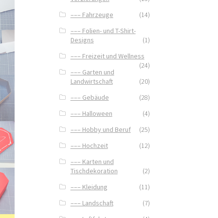
––– Fahrzeuge
(14)
––– Folien- und T-Shirt-
Designs
(1)
––– Freizeit und Wellness
(24)
––– Garten und
Landwirtschaft
(20)
––– Gebäude
(28)
––– Halloween
(4)
––– Hobby und Beruf
(25)
––– Hochzeit
(12)
––– Karten und
Tischdekoration
(2)
––– Kleidung
(11)
––– Landschaft
(7)