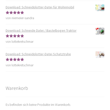
Download: Schneidplotter-Datei für Wohnmobil
von niemeier-sandra
Bewertet mit
5
von 5
Download: Schneide Datei / Bastelbogen Traktor
von lottekretschmar
Bewertet mit
5
von 5
Download: Schneidplotter-Datei Schatztruhe
von lottekretschmar
Bewertet mit
5
von 5
Warenkorb
Es befinden sich keine Produkte im Warenkorb.