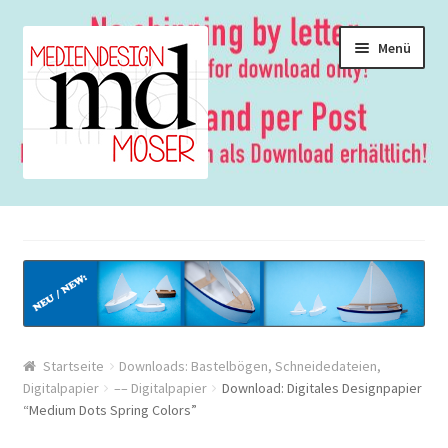
Zur
Springe
Menü
Navigation
zum
springen
Inhalt
Start
#22186 (kein Titel)
– Allgemeine Anleitungen
– Anleitungen und Anleitungsvideos {Werbung}
Startseite
Downloads: Bastelbögen, Schneidedateien,
Digitalpapier
–– Digitalpapier
Download: Digitales Designpapier
“Medium Dots Spring Colors”
– Brother ScanNCut: Anleitungen für Anfänger