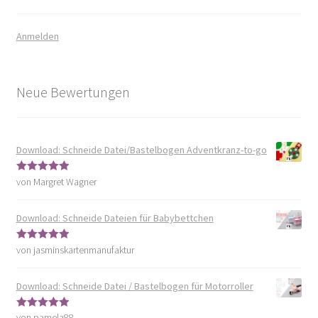
Anmelden
Neue Bewertungen
Download: Schneide Datei/Bastelbogen Adventkranz-to-go
von Margret Wagner
Bewertet mit
5
von 5
Download: Schneide Dateien für Babybettchen
von jasminskartenmanufaktur
Bewertet mit
5
von 5
Download: Schneide Datei / Bastelbogen für Motorroller
von pamela88
Bewertet mit