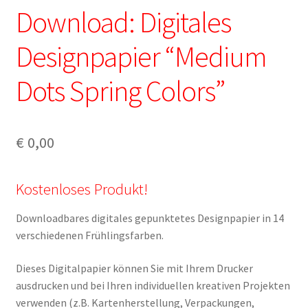
Download: Digitales
Datenschutzerklärung
Designpapier “Medium
Impressum
Dots Spring Colors”
Info bezüglich Stammkundenrabatt / YouTube
Mitgliedschaft
€
0,00
Kontakt
Kostenloses Produkt!
Living Earth – Das Manifest der neuen Erde
Downloadbares digitales gepunktetes Designpapier in 14
Lizenzbedingungen für unsere Downloadprodukte
verschiedenen Frühlingsfarben.
Dieses Digitalpapier können Sie mit Ihrem Drucker
My Account
ausdrucken und bei Ihren individuellen kreativen Projekten
verwenden (z.B. Kartenherstellung, Verpackungen,
Widerrufsbelehrung für digitale Waren