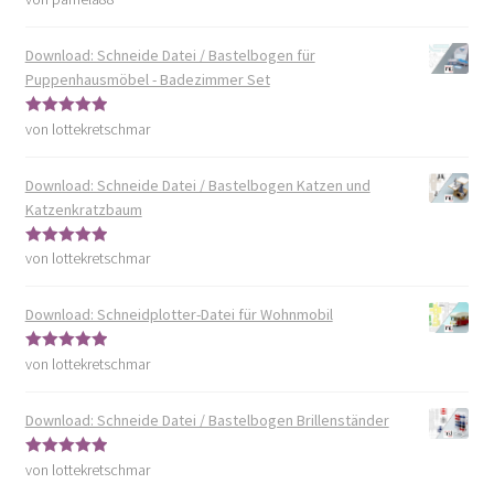
5
von 5
Download: Schneide Datei / Bastelbogen für
Puppenhausmöbel - Badezimmer Set
von lottekretschmar
Bewertet mit
5
von 5
Download: Schneide Datei / Bastelbogen Katzen und
Katzenkratzbaum
von lottekretschmar
Bewertet mit
5
von 5
Download: Schneidplotter-Datei für Wohnmobil
von lottekretschmar
Bewertet mit
5
von 5
Download: Schneide Datei / Bastelbogen Brillenständer
von lottekretschmar
Bewertet mit
5
von 5