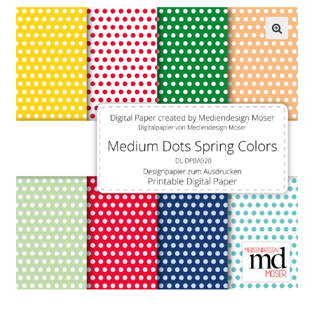
– Brother ScanNCut: Lösungsvorschläge
– Print/Cut Dateien mit Cricut Designspace verwenden
– Silhouette Geräte: Meine Plotterdateien in Silhouette
Studio verwenden
– SVG Dateien mit Brother ScanNCut verwenden
– SVG Dateien von Mediendesign Moser mit Cricut
Designspace verwenden
Allgemeine Geschäftsbedingungen
Cart
Checkout