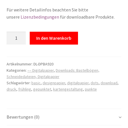
Für weitere Detailinfos beachten Sie bitte
unsere
Lizenzbedingungen
für downloadbare Produkte.
Download:
In den Warenkorb
Digitales
Designpapier
"Medium
Dots
Artikelnummer:
DL-DPBA920
Kategorien:
–– Digitalpapier
,
Downloads: Bastelbögen,
Spring
Schneidedateien, Digitalpapier
Colors"
Schlagwörter:
basic
,
designpapier
,
digitalpapier
,
dots
,
download
,
Menge
druck
,
frühling
,
gepunktet
,
kartengestaltung
,
punkte
Bewertungen (0)