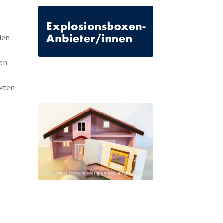
den
ßen
ukten