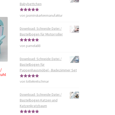
Babybettchen
von jasminskartenmanufaktur
Bewertet mit
5
von 5
Download: Schneide Datei /
Bastelbogen für Motorroller
von pamela88
Bewertet mit
5
von 5
Download: Schneide Datei /
Bastelbogen für
 /
Puppenhausmöbel - Badezimmer Set
tuhl
von lottekretschmar
Bewertet mit
5
von 5
Download: Schneide Datei /
Bastelbogen Katzen und
Katzenkratzbaum