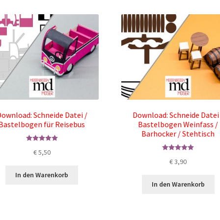
ownload: Schneide Datei /
Download: Schneide Datei
Bastelbogen für Reisebus
Bastelbogen Weinfass /
Barhocker / Stehtisch
Bewertet mit
€
5,50
5.00
von 5
Bewertet mit
€
3,90
5.00
von 5
In den Warenkorb
In den Warenkorb