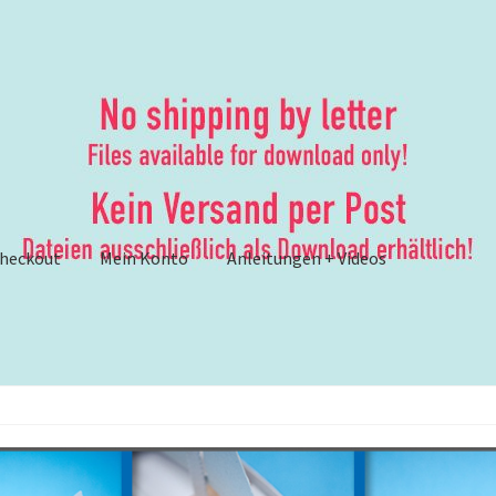
heckout
Mein Konto
Anleitungen + Videos
ungen
– Anleitungen und Anleitungsvideos {Werbung}
er
– Brother ScanNCut: Lösungsvorschläge