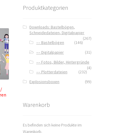
Produktkategorien
Downloads: Bastelbögen,
Schneidedateien, Digitalpapier
(267)
–– Bastelbögen
(146)
–– Digitalpapier
(31)
–– Fotos, Bilder, Hintergründe
(4)
–– Plotterdateien
(232)
Explosionsboxen
(99)
 /
ren
Warenkorb
Es befinden sich keine Produkte im
Warenkorb.