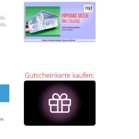
ck
,
ben
,
ne