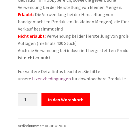
Verwendung bei der Herstellung von kleinen Mengen.
Erlaubt:
Die Verwendung bei der Herstellung von
handgemachten Produkten (in kleinen Mengen), die für 
Verkauf bestimmt sind.
Nicht erlaubt:
Verwendung bei der Herstellung von gro
Auflagen (mehr als 400 Stück).
Auch die Verwendung bei industriell hergestellten Prod
ist
nicht erlaubt
.
Für weitere Detailinfos beachten Sie bitte
unsere
Lizenzbedingungen
für downloadbare Produkte.
Download:
In den Warenkorb
Digitales
Designpapier
"Hiking
in
Artikelnummer:
DL-DPWR010