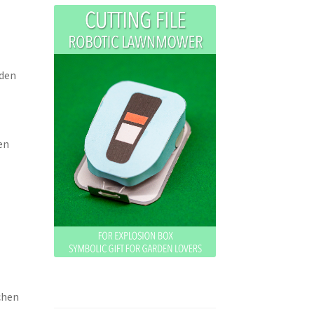
 den
en
chen