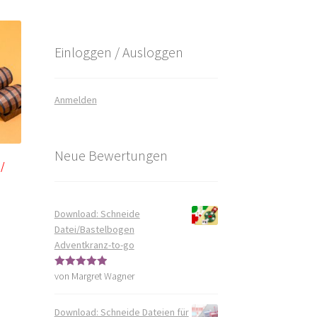
Einloggen / Ausloggen
Anmelden
Neue Bewertungen
 /
Download: Schneide
Datei/Bastelbogen
Adventkranz-to-go
von Margret Wagner
Bewertet mit
5
von 5
Download: Schneide Dateien für