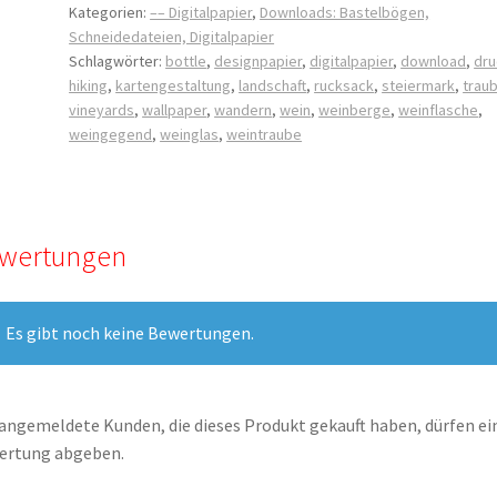
Kategorien:
–– Digitalpapier
,
Downloads: Bastelbögen,
the
Schneidedateien, Digitalpapier
Vineyards"
Schlagwörter:
bottle
,
designpapier
,
digitalpapier
,
download
,
dru
Menge
hiking
,
kartengestaltung
,
landschaft
,
rucksack
,
steiermark
,
trau
vineyards
,
wallpaper
,
wandern
,
wein
,
weinberge
,
weinflasche
,
weingegend
,
weinglas
,
weintraube
wertungen
Es gibt noch keine Bewertungen.
angemeldete Kunden, die dieses Produkt gekauft haben, dürfen ei
ertung abgeben.